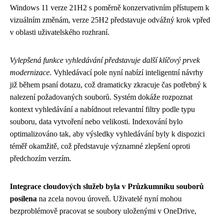
Windows 11 verze 21H2 s poměrně konzervativním přístupem k
vizuálním změnám, verze 25H2 představuje odvážný krok vpřed
v oblasti uživatelského rozhraní.
Vylepšená funkce vyhledávání představuje další klíčový prvek
modernizace
. Vyhledávací pole nyní nabízí inteligentní návrhy
již během psaní dotazu, což dramaticky zkracuje čas potřebný k
nalezení požadovaných souborů. Systém dokáže rozpoznat
kontext vyhledávání a nabídnout relevantní filtry podle typu
souboru, data vytvoření nebo velikosti. Indexování bylo
optimalizováno tak, aby výsledky vyhledávání byly k dispozici
téměř okamžitě, což představuje významné zlepšení oproti
předchozím verzím.
Integrace cloudových služeb byla v Průzkumníku souborů
posílena
na zcela novou úroveň. Uživatelé nyní mohou
bezproblémově pracovat se soubory uloženými v OneDrive,