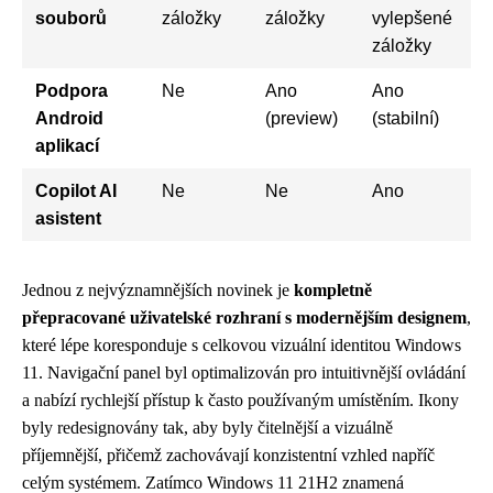
souborů
záložky
záložky
vylepšené
záložky
Podpora
Ne
Ano
Ano
Android
(preview)
(stabilní)
aplikací
Copilot AI
Ne
Ne
Ano
asistent
Jednou z nejvýznamnějších novinek je
kompletně
přepracované uživatelské rozhraní s modernějším designem
,
které lépe koresponduje s celkovou vizuální identitou Windows
11. Navigační panel byl optimalizován pro intuitivnější ovládání
a nabízí rychlejší přístup k často používaným umístěním. Ikony
byly redesignovány tak, aby byly čitelnější a vizuálně
příjemnější, přičemž zachovávají konzistentní vzhled napříč
celým systémem. Zatímco Windows 11 21H2 znamená