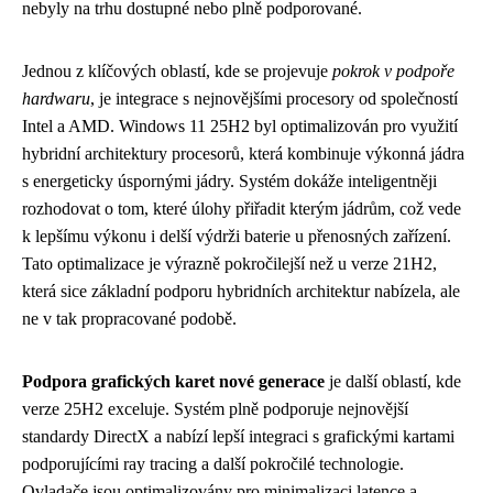
nebyly na trhu dostupné nebo plně podporované.
Jednou z klíčových oblastí, kde se projevuje
pokrok v podpoře
hardwaru
, je integrace s nejnovějšími procesory od společností
Intel a AMD. Windows 11 25H2 byl optimalizován pro využití
hybridní architektury procesorů, která kombinuje výkonná jádra
s energeticky úspornými jádry. Systém dokáže inteligentněji
rozhodovat o tom, které úlohy přiřadit kterým jádrům, což vede
k lepšímu výkonu i delší výdrži baterie u přenosných zařízení.
Tato optimalizace je výrazně pokročilejší než u verze 21H2,
která sice základní podporu hybridních architektur nabízela, ale
ne v tak propracované podobě.
Podpora grafických karet nové generace
je další oblastí, kde
verze 25H2 exceluje. Systém plně podporuje nejnovější
standardy DirectX a nabízí lepší integraci s grafickými kartami
podporujícími ray tracing a další pokročilé technologie.
Ovladače jsou optimalizovány pro minimalizaci latence a