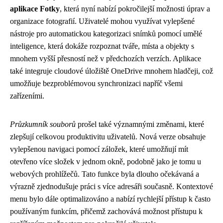
aplikace Fotky
, která nyní nabízí pokročilejší možnosti úprav a
organizace fotografií. Uživatelé mohou využívat vylepšené
nástroje pro automatickou kategorizaci snímků pomocí umělé
inteligence, která dokáže rozpoznat tváře, místa a objekty s
mnohem vyšší přesností než v předchozích verzích. Aplikace
také integruje cloudové úložiště OneDrive mnohem hladčeji, což
umožňuje bezproblémovou synchronizaci napříč všemi
zařízeními.
Průzkumník souborů
prošel také významnými změnami, které
zlepšují celkovou produktivitu uživatelů. Nová verze obsahuje
vylepšenou navigaci pomocí záložek, které umožňují mít
otevřeno více složek v jednom okně, podobně jako je tomu u
webových prohlížečů. Tato funkce byla dlouho očekávaná a
výrazně zjednodušuje práci s více adresáři současně. Kontextové
menu bylo dále optimalizováno a nabízí rychlejší přístup k často
používaným funkcím, přičemž zachovává možnost přístupu k