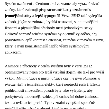
Systém oznámení a Centrum akcí zaznamenaly výrazné vizuální
změny, které zahrnují
přepracované karty oznámení s
jemnějšími stíny a lepší typografií
. Verze 25H2 také vylepšila
způsob, jakým se zobrazují rychlá nastavení, s intuitivnějšími
ikonami a plynulejšími přechody mezi jednotlivými stavy.
Celkové barevné schéma systému bylo jemně vyladěno, aby
poskytovalo lepší kontrast a čitelnost, zejména v tmavém režimu,
který je nyní konzistentnější napříč všemi systémovými
aplikacemi.
Animace a přechody v celém systému byly v verzi 25H2
optimalizovány nejen pro lepší vizuální dojem, ale také pro vyšší
výkon.
Minimalizace a maximalizace oken je nyní plynulejší a
přirozenější
, s jemnějšími efekty, které nepůsobí rušivě. Efekty
průhlednosti a rozostření pozadí byly také vylepšeny, aby
poskytovaly modernější vzhled při zachování dobré čitelnosti
textu a ovládacích prvků. Tyto vizuální vylepšení společně
vytvářejí uživatelské rozhraní, které je nejen esteticky