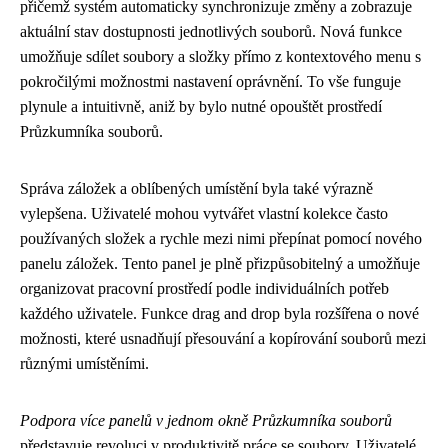
přičemž systém automaticky synchronizuje změny a zobrazuje
aktuální stav dostupnosti jednotlivých souborů. Nová funkce
umožňuje sdílet soubory a složky přímo z kontextového menu s
pokročilými možnostmi nastavení oprávnění. To vše funguje
plynule a intuitivně, aniž by bylo nutné opouštět prostředí
Průzkumníka souborů.
Správa záložek a oblíbených umístění byla také výrazně
vylepšena. Uživatelé mohou vytvářet vlastní kolekce často
používaných složek a rychle mezi nimi přepínat pomocí nového
panelu záložek. Tento panel je plně přizpůsobitelný a umožňuje
organizovat pracovní prostředí podle individuálních potřeb
každého uživatele. Funkce drag and drop byla rozšířena o nové
možnosti, které usnadňují přesouvání a kopírování souborů mezi
různými umístěními.
Podpora více panelů v jednom okně Průzkumníka souborů
představuje revoluci v produktivitě práce se soubory. Uživatelé