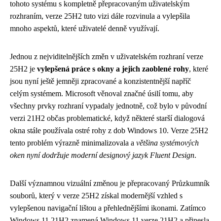
tohoto systému s kompletně přepracovaným uživatelským
rozhraním, verze 25H2 tuto vizi dále rozvinula a vylepšila
mnoho aspektů, které uživatelé denně využívají.
Jednou z nejviditelnějších změn v uživatelském rozhraní verze
25H2 je
vylepšená práce s okny a jejich zaoblené rohy
, které
jsou nyní ještě jemněji zpracované a konzistentnější napříč
celým systémem. Microsoft věnoval značné úsilí tomu, aby
všechny prvky rozhraní vypadaly jednotně, což bylo v původní
verzi 21H2 občas problematické, když některé starší dialogová
okna stále používala ostré rohy z dob Windows 10. Verze 25H2
tento problém výrazně minimalizovala a
většina systémových
oken nyní dodržuje moderní designový jazyk Fluent Design
.
Další významnou vizuální změnou je přepracovaný Průzkumník
souborů, který v verze 25H2 získal modernější vzhled s
vylepšenou navigační lištou a přehlednějšími ikonami. Zatímco
Windows 11 21H2 znamená Windows 11 verze 21H2 a přinesla