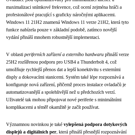
maximalizaci snímkové frekvence, což ocení zejména hráči a
profesionálové pracující s graficky náročnými aplikacemi.
Windows 11 21H2 znamená Windows 11 verze 21H2, která tyto
funkce nabízela pouze v základní podobě, zatímco novější
vydání přináší mnohem robustnější implementaci.
V oblasti
periferních zařízení a externího hardwaru
přináší verze
25H2 rozšířenou podporu pro USB4 a Thunderbolt 4, což
umožňuje rychlejší přenos dat a lepší konektivitu s externími
disply a dokovacími stanicemi. Systém také lépe rozpoznává a
konfiguruje nová zařízení, přičemž proces instalace ovladačů je
automatizovanější a spolehlivější než u předchozích verzí.
Uživatelé tak mohou připojovat nové periferie s minimálními
komplikacemi a téměř okamžitě je začít používat.
Významnou novinkou je také
vylepšená podpora dotykových
displejů a digitálních per
, která přináší přesnější rozpoznávání