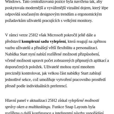
Windows. Tato centralizovaná pozice byla navržena tak, aby
poskytovala modernější a vyváženější vizuální dojem, který lépe
odpovídá současným designovým trendům a ergonomickým
požadavkům uživatelů pracujících s velkými monitory.
V rámci verze 25H2 však Microsoft pokročil ještě dále a
představil
komplexní sadu vylepšení
, která reagují na zpětnou
vazbu uživatelů a přinášejí větší flexibilitu a personalizaci.
Nabídka Start nyní nabízí rozšířené možnosti přizpůsobení,
včetně možnosti upravit počet zobrazených připnutých aplikací a
doporučených položek. Uživatelé mohou nyní mnohem
precizněji kontrolovat, jak velkou část nabídky Start zabírají
jednotlivé sekce, což umožňuje vytvoření pracovního prostředí
přesně podle individuálních preferencí.
Hlavní panel v aktualizaci 25H2 získal
vylepšené možnosti
správy oken a multitaskingu
. Funkce Snap Layouts byla
rozšířena o další konfigurace a inteligentní návrhy uspořádání