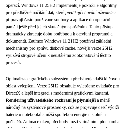
operací. Windows 11 25H2 implementuje pokročilé algoritmy
pro předběžné načítání dat, které
predikují chování uživatele
a
připravují často používané soubory a aplikace do operační
paměti ještě před jejich skutečným spuštěním. Tento přístup
dramaticky zkracuje dobu potřebnou k otevření programů a
dokumentů. Zatímco Windows 11 21H2 používal základní
mechanismy pro správu diskové cache, novější verze 25H2
využívá strojové učení k neustálému zdokonalování těchto
procesů.
Optimalizace grafického subsystému představuje další klíčovou
oblast vylepšení. Verze 25H2 obsahuje vylepšené ovladače pro
DirectX a lepší integraci s moderními grafickými kartami.
Rendering uživatelského rozhraní je plynulejší
a méně
náročný na systémové prostředky, což se projevuje delší výdrží
baterie u notebooků a nižší spotřebou energie u stolních
počítačů. Animace oken, přechody mezi virtuálními plochami a