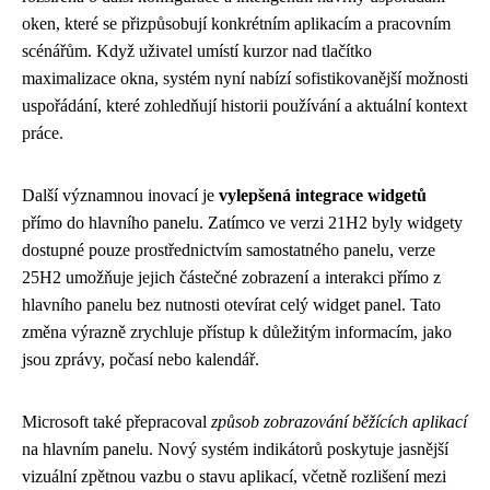
oken, které se přizpůsobují konkrétním aplikacím a pracovním
scénářům. Když uživatel umístí kurzor nad tlačítko
maximalizace okna, systém nyní nabízí sofistikovanější možnosti
uspořádání, které zohledňují historii používání a aktuální kontext
práce.
Další významnou inovací je
vylepšená integrace widgetů
přímo do hlavního panelu. Zatímco ve verzi 21H2 byly widgety
dostupné pouze prostřednictvím samostatného panelu, verze
25H2 umožňuje jejich částečné zobrazení a interakci přímo z
hlavního panelu bez nutnosti otevírat celý widget panel. Tato
změna výrazně zrychluje přístup k důležitým informacím, jako
jsou zprávy, počasí nebo kalendář.
Microsoft také přepracoval
způsob zobrazování běžících aplikací
na hlavním panelu. Nový systém indikátorů poskytuje jasnější
vizuální zpětnou vazbu o stavu aplikací, včetně rozlišení mezi