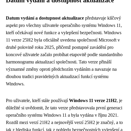
Datum vydání a dostupnost aktualizace
Datum vydání a dostupnost aktualizace
představuje klíčový
aspekt pro všechny uživatele operačního systému Windows 11,
kteří očekávají nové funkce a vylepšení bezpečnosti. Windows
11 verze 25H2 byla oficiálně uvedena společností Microsoft v
druhé polovině roku 2025, přičemž postupné zavádění pro
koncové uživatele začalo probíhat etapovitě podle standardního
harmonogramu aktualizací společnosti. Tato verze přináší
významné změny oproti předchozím vydáním a navazuje na
dlouhou tradici pravidelných aktualizací funkcí systému
Windows.
Pro uživatele, kteří stále používají
Windows 11 verze 21H2
, je
důležité si uvědomit, že tato verze představovala první generaci
operačního systému Windows 11 a byla vydána v říjnu 2021.
Rozdíl mezi verzí 21H2 a nejnovější verzí 25H2 je značný, a to
jak z hlediska funkcí, tak z pohledu bezpečnostních vylepšení a