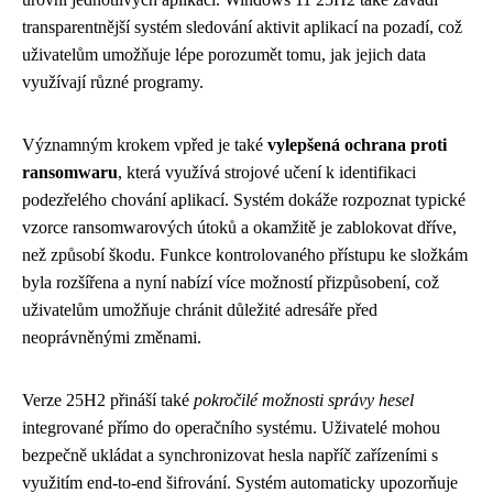
transparentnější systém sledování aktivit aplikací na pozadí, což
uživatelům umožňuje lépe porozumět tomu, jak jejich data
využívají různé programy.
Významným krokem vpřed je také
vylepšená ochrana proti
ransomwaru
, která využívá strojové učení k identifikaci
podezřelého chování aplikací. Systém dokáže rozpoznat typické
vzorce ransomwarových útoků a okamžitě je zablokovat dříve,
než způsobí škodu. Funkce kontrolovaného přístupu ke složkám
byla rozšířena a nyní nabízí více možností přizpůsobení, což
uživatelům umožňuje chránit důležité adresáře před
neoprávněnými změnami.
Verze 25H2 přináší také
pokročilé možnosti správy hesel
integrované přímo do operačního systému. Uživatelé mohou
bezpečně ukládat a synchronizovat hesla napříč zařízeními s
využitím end-to-end šifrování. Systém automaticky upozorňuje