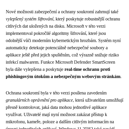
Nové možnosti zabezpečení a ochrany soukromí zahrnují také
vylepšený systém šifrování
, který poskytuje robustnější ochranu
citlivých dat uložených na disku. Microsoft v této verzi
implementoval pokročilé algoritmy šifrování, které jsou
odolnější vůči moderním kybernetickým hrozbám. Systém nyní
automaticky detekuje potenciálně nebezpečné soubory a
aplikace ještě před jejich spuštěním, což výrazně snižuje riziko
infekcí malwarem. Funkce Microsoft Defender SmartScreen
byla dále vylepšena a poskytuje
real-time ochranu proti
phishingovým útokům a nebezpečným webovým stránkám
.
Ochrana soukromí byla v této verzi posílena zavedením
granulárních oprávnění pro aplikace
, která uživatelům umožňují
přesně kontrolovat, jaká data mohou jednotlivé aplikace
využívat. Uživatelé mají nyní možnost zakázat přístup k
mikrofonu, kameře, poloze a dalším citlivým informacím na
úrovni jednotlivých aplikací. Windows 11 25H2 také zavádí