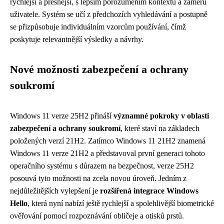
rychlejší a přesnější, s lepším porozuměním kontextu a záměru
uživatele. Systém se učí z předchozích vyhledávání a postupně
se přizpůsobuje individuálním vzorcům používání, čímž
poskytuje relevantnější výsledky a návrhy.
Nové možnosti zabezpečení a ochrany
soukromí
Windows 11 verze 25H2 přináší
významné pokroky v oblasti
zabezpečení a ochrany soukromí
, které staví na základech
položených verzí 21H2. Zatímco Windows 11 21H2 znamená
Windows 11 verze 21H2 a představoval první generaci tohoto
operačního systému s důrazem na bezpečnost, verze 25H2
posouvá tyto možnosti na zcela novou úroveň. Jedním z
nejdůležitějších vylepšení je
rozšířená integrace Windows
Hello
, která nyní nabízí ještě rychlejší a spolehlivější biometrické
ověřování pomocí rozpoznávání obličeje a otisků prstů.