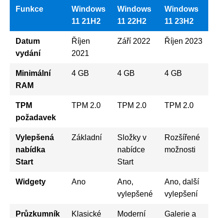
Funkce
Windows
Windows
Windows
11 21H2
11 22H2
11 23H2
Datum
Říjen
Září 2022
Říjen 2023
vydání
2021
Minimální
4 GB
4 GB
4 GB
RAM
TPM
TPM 2.0
TPM 2.0
TPM 2.0
požadavek
Vylepšená
Základní
Složky v
Rozšířené
nabídka
nabídce
možnosti
Start
Start
Widgety
Ano
Ano,
Ano, další
vylepšené
vylepšení
Průzkumník
Klasické
Moderní
Galerie a