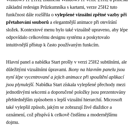
základní redesign Průzkumníka s kartami, verze 25H2 tuto
funkčnost dále rozšířila o
vylepšené vizuální zpětné vazby při
přetahování souborů
a elegantnější animace při otevírání
složek. Kontextové menu bylo také vizuálně upraveno, aby lépe
odpovídalo celkovému designu systému a poskytovalo
intuitivnější přístup k často používaným funkcím.
Hlavní panel a nabídka Start prošly v verzi 25H2 subtilními, ale
důležitými vizuálními úpravami.
Ikony na hlavním panelu jsou
nyní lépe vycentrované a jejich animace při spouštění aplikací
jsou plynulejší
. Nabídka Start získala vylepšené přechody mezi
jednotlivými sekcemi a doporučené položky jsou prezentovány
přehlednějším způsobem s lepší vizuální hierarchií. Microsoft
také vylepšil způsob, jakým se zobrazují živé dlaždice a
oznámení, což přispívá k celkově čistšímu a modernějšímu
dojmu.