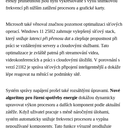
efekty průhlednosti jsou nyní vykreslované s vyšší snímkovou
frekvencí při nižším zatížení procesoru a grafické karty.
Microsoft také věnoval značnou pozornost optimalizaci síťových
operací. Windows 11 25H2 zahrnuje vylepšený síťový stack,
který
snižuje latenci při přenosu dat
a zlepšuje propustnost při
práci se vzdálenými servery a cloudovými službami. Tato
optimalizace je zvláště patrná při streamování videa,
videokonferencích a práci s cloudovými úložišti. V porovnání s
verzí 21H2 je správa síťových připojení inteligentnější a dokáže
lépe reagovat na měnící se podmínky sítě.
Systém správy napájení prošel také rozsáhlými úpravami.
Nové
algoritmy pro řízení spotřeby energie
dokážou dynamicky
upravovat výkon procesoru a dalších komponent podle aktuální
zátěže. Když uživatel pracuje s méně náročnými úlohami,
systém automaticky snižuje frekvenci procesoru a vypína
nepoužívané komponenty. Tato funkce výrazně prodlužuje