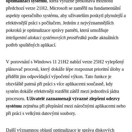
optimalizaci systému
, která výrazně překonává možnosti
předchozí verze 21H2. Microsoft se zaměřil na fundamentální
aspekty operačního systému, aby uživatelům poskytl plynulejší a
efektivnější práci s počítačem. Jedním z nejvýznamnějších
pokroků je optimalizace správy paměti, která umožňuje
inteligentní alokaci systémových prostředků
podle aktuálních
potřeb spuštěných aplikací.
V porovnání s Windows 11 21H2 nabízí verze 25H2 vylepšený
plánovač procesů, který dokáže lépe rozpoznat prioritní úlohy a
přidělit jim odpovídající výpočetní výkon. Tato funkce je
obzvláště patrná při práci s více aplikacemi současně, kdy
systém dokáže efektivněji rozdělit zátěž mezi jednotlivá jádra
procesoru.
Uživatelé zaznamenají výrazné zlepšení odezvy
systému
zejména při přepínání mezi náročnými aplikacemi nebo
při práci s velkými datovými soubory.
Další významnou oblastí optimalizace je správa diskových