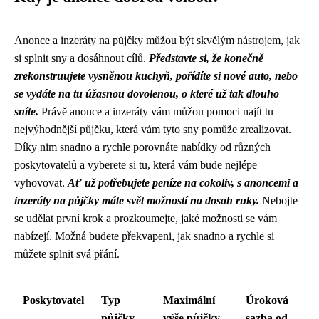
Anonce a inzeráty na půjčky můžou být skvělým nástrojem, jak
si splnit sny a dosáhnout cílů.
Představte si, že konečně
zrekonstruujete vysněnou kuchyň, pořídíte si nové auto, nebo
se vydáte na tu úžasnou dovolenou, o které už tak dlouho
sníte.
Právě anonce a inzeráty vám můžou pomoci najít tu
nejvýhodnější půjčku, která vám tyto sny pomůže zrealizovat.
Díky nim snadno a rychle porovnáte nabídky od různých
poskytovatelů a vyberete si tu, která vám bude nejlépe
vyhovovat.
Ať už potřebujete peníze na cokoliv, s anoncemi a
inzeráty na půjčky máte svět možností na dosah ruky.
Nebojte
se udělat první krok a prozkoumejte, jaké možnosti se vám
nabízejí. Možná budete překvapeni, jak snadno a rychle si
můžete splnit svá přání.
Poskytovatel
Typ
Maximální
Úroková
půjčky
výše půjčky
sazba od