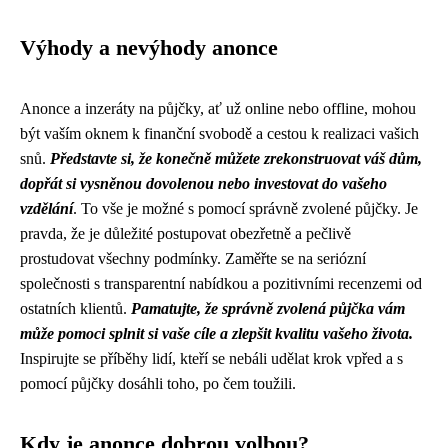
Výhody a nevýhody anonce
Anonce a inzeráty na půjčky, ať už online nebo offline, mohou
být vaším oknem k finanční svobodě a cestou k realizaci vašich
snů.
Představte si, že konečně můžete zrekonstruovat váš dům,
dopřát si vysněnou dovolenou nebo investovat do vašeho
vzdělání
. To vše je možné s pomocí správně zvolené půjčky. Je
pravda, že je důležité postupovat obezřetně a pečlivě
prostudovat všechny podmínky. Zaměřte se na seriózní
společnosti s transparentní nabídkou a pozitivními recenzemi od
ostatních klientů.
Pamatujte, že správně zvolená půjčka vám
může pomoci splnit si vaše cíle a zlepšit kvalitu vašeho života.
Inspirujte se příběhy lidí, kteří se nebáli udělat krok vpřed a s
pomocí půjčky dosáhli toho, po čem toužili.
Kdy je anonce dobrou volbou?