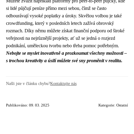
Můžete zvážit například platformy pro peer-to-peer půjčky, kde
si lidé půjčují peníze přímo mezi sebou, čímž se často
odbourávají vysoké poplatky a úroky. Skvělou volbou je také
crowdfunding, který v posledních letech zažívá obrovský
rozmach. Díky němu můžete získat finanční podporu od široké
veřejnosti na nejrůznější projekty, ať už se jedná o rozjezd
podnikání, uměleckou tvorbu nebo třeba pomoc potřebným.
Nebojte se myslet inovativně a prozkoumat všechny možnosti –
s trochou kreativity a úsilí můžete své sny proměnit v realitu.
Našli jste v článku chybu?
Kontaktujte nás
Publikováno: 09. 03. 2025
Kategorie:
Ostatní