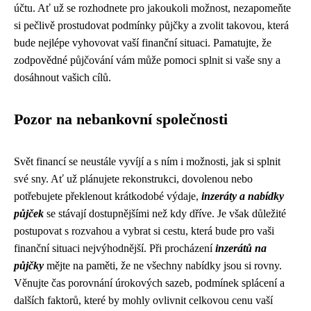
účtu. Ať už se rozhodnete pro jakoukoli možnost, nezapomeňte
si pečlivě prostudovat podmínky půjčky a zvolit takovou, která
bude nejlépe vyhovovat vaší finanční situaci. Pamatujte, že
zodpovědné půjčování vám může pomoci splnit si vaše sny a
dosáhnout vašich cílů.
Pozor na nebankovní společnosti
Svět financí se neustále vyvíjí a s ním i možnosti, jak si splnit
své sny. Ať už plánujete rekonstrukci, dovolenou nebo
potřebujete překlenout krátkodobé výdaje,
inzeráty a nabídky
půjček
se stávají dostupnějšími než kdy dříve. Je však důležité
postupovat s rozvahou a vybrat si cestu, která bude pro vaši
finanční situaci nejvýhodnější. Při procházení
inzerátů na
půjčky
mějte na paměti, že ne všechny nabídky jsou si rovny.
Věnujte čas porovnání úrokových sazeb, podmínek splácení a
dalších faktorů, které by mohly ovlivnit celkovou cenu vaší