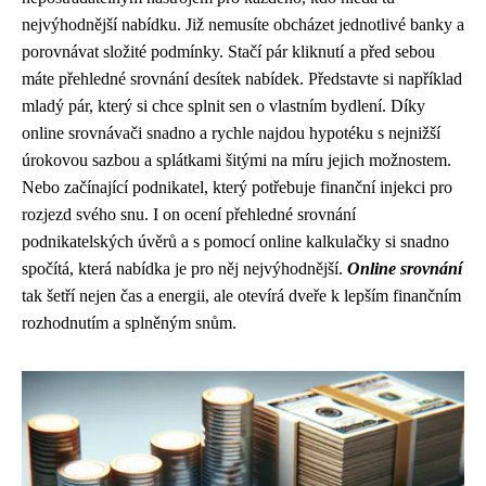
nejvýhodnější nabídku. Již nemusíte obcházet jednotlivé banky a
porovnávat složité podmínky. Stačí pár kliknutí a před sebou
máte přehledné srovnání desítek nabídek. Představte si například
mladý pár, který si chce splnit sen o vlastním bydlení. Díky
online srovnávači snadno a rychle najdou hypotéku s nejnižší
úrokovou sazbou a splátkami šitými na míru jejich možnostem.
Nebo začínající podnikatel, který potřebuje finanční injekci pro
rozjezd svého snu. I on ocení přehledné srovnání
podnikatelských úvěrů a s pomocí online kalkulačky si snadno
spočítá, která nabídka je pro něj nejvýhodnější.
Online srovnání
tak šetří nejen čas a energii, ale otevírá dveře k lepším finančním
rozhodnutím a splněným snům.