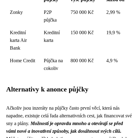
Zonky
P2P
750 000 Kč
2,99 %
půjčka
Kreditní
Kreditní
150 000 Kč
19,9 %
karta Air
karta
Bank
Home Credit
Půjčka na
800 000 Kč
4,9 %
cokoliv
Alternativy k anonce půjčky
Ačkoliv jsou inzeráty na půjčky často první věcí, která nás
napadne, existuje celá řada alternativních cest, jak financovat své
sny a plány.
Možností je opravdu mnoho a otevírají se před
vámi nové a inovativní způsoby, jak dosáhnout svých cílů.