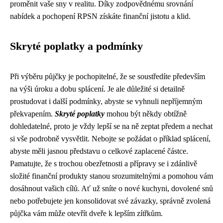
proměnit vaše sny v realitu. Díky zodpovědnému srovnání
nabídek a pochopení RPSN získáte finanční jistotu a klid.
Skryté poplatky a podmínky
Při výběru půjčky je pochopitelné, že se soustředíte především
na výši úroku a dobu splácení. Je ale důležité si detailně
prostudovat i další podmínky, abyste se vyhnuli nepříjemným
překvapením.
Skryté poplatky
mohou být někdy obtížně
dohledatelné, proto je vždy lepší se na ně zeptat předem a nechat
si vše podrobně vysvětlit. Nebojte se požádat o příklad splácení,
abyste měli jasnou představu o celkové zaplacené částce.
Pamatujte, že s trochou obezřetnosti a přípravy se i zdánlivě
složité finanční produkty stanou srozumitelnými a pomohou vám
dosáhnout vašich cílů. Ať už sníte o nové kuchyni, dovolené snů
nebo potřebujete jen konsolidovat své závazky, správně zvolená
půjčka vám může otevřít dveře k lepším zítřkům.