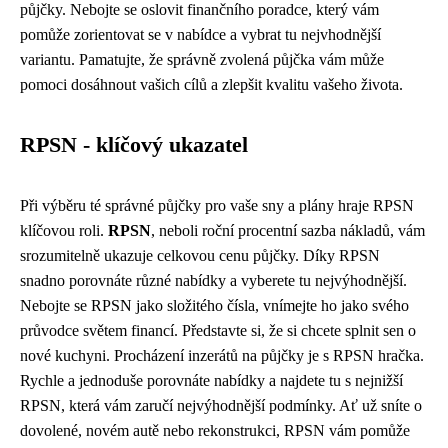
půjčky. Nebojte se oslovit finančního poradce, který vám
pomůže zorientovat se v nabídce a vybrat tu nejvhodnější
variantu. Pamatujte, že správně zvolená půjčka vám může
pomoci dosáhnout vašich cílů a zlepšit kvalitu vašeho života.
RPSN - klíčový ukazatel
Při výběru té správné půjčky pro vaše sny a plány hraje RPSN
klíčovou roli.
RPSN
, neboli roční procentní sazba nákladů, vám
srozumitelně ukazuje celkovou cenu půjčky. Díky RPSN
snadno porovnáte různé nabídky a vyberete tu nejvýhodnější.
Nebojte se RPSN jako složitého čísla, vnímejte ho jako svého
průvodce světem financí. Představte si, že si chcete splnit sen o
nové kuchyni. Procházení inzerátů na půjčky je s RPSN hračka.
Rychle a jednoduše porovnáte nabídky a najdete tu s nejnižší
RPSN, která vám zaručí nejvýhodnější podmínky. Ať už sníte o
dovolené, novém autě nebo rekonstrukci, RPSN vám pomůže