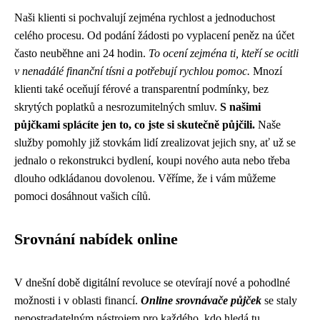
Naši klienti si pochvalují zejména rychlost a jednoduchost
celého procesu. Od podání žádosti po vyplacení peněz na účet
často neuběhne ani 24 hodin.
To ocení zejména ti, kteří se ocitli
v nenadálé finanční tísni a potřebují rychlou pomoc.
Mnozí
klienti také oceňují férové a transparentní podmínky, bez
skrytých poplatků a nesrozumitelných smluv.
S našimi
půjčkami splácíte jen to, co jste si skutečně půjčili.
Naše
služby pomohly již stovkám lidí zrealizovat jejich sny, ať už se
jednalo o rekonstrukci bydlení, koupi nového auta nebo třeba
dlouho odkládanou dovolenou. Věříme, že i vám můžeme
pomoci dosáhnout vašich cílů.
Srovnání nabídek online
V dnešní době digitální revoluce se otevírají nové a pohodlné
možnosti i v oblasti financí.
Online srovnávače půjček
se staly
nepostradatelným nástrojem pro každého, kdo hledá tu