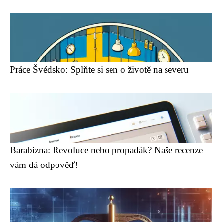
Práce Švédsko: Splňte si sen o životě na severu
Barabizna: Revoluce nebo propadák? Naše recenze
vám dá odpověď!