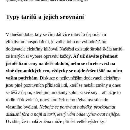
Typy tarifů a jejich srovnání
V dnešní době, kdy se čím dál více mluví o úsporách a
efektivním hospodaření, je volba toho nejvýhodnějšího
dodavatele elektřiny klíčová. Naštěstí existuje široká škála tarifů,
ze kterých si vybere opravdu každý.
Ať už dáváte přednost
jistotě fixní ceny na delší období, nebo se chcete svézt na
vlně dynamických cen, vždycky se najde řešení šité na míru
vašim potřebám.
Diskuze o nejlevnějším dodavateli elektřiny
jsou plné pozitivních příkladů lidí, kteří se nebáli změny a dnes
se těší z úspor, které jim umožnily splnit si své sny – ať už je to
rodinná dovolená, nový koníček nebo třeba investice do
vlastního bydlení.
Nebojte se porovnat nabídky, prozkoumat
diskuzní fóra a najít si tarif, který vám bude vyhovovat nejlépe.
Uvidíte, že i malá změna může přinést velké výsledky!