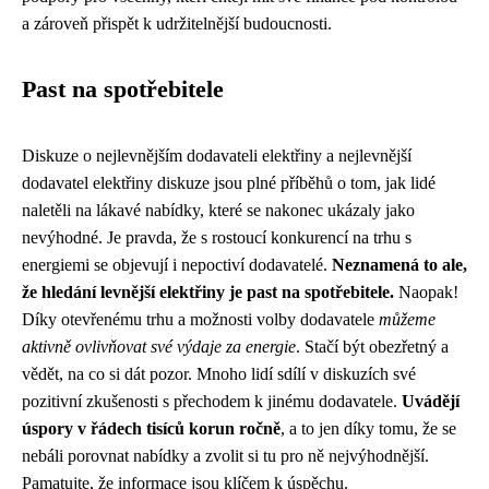
a zároveň přispět k udržitelnější budoucnosti.
Past na spotřebitele
Diskuze o nejlevnějším dodavateli elektřiny a nejlevnější
dodavatel elektřiny diskuze jsou plné příběhů o tom, jak lidé
naletěli na lákavé nabídky, které se nakonec ukázaly jako
nevýhodné. Je pravda, že s rostoucí konkurencí na trhu s
energiemi se objevují i nepoctiví dodavatelé.
Neznamená to ale,
že hledání levnější elektřiny je past na spotřebitele.
Naopak!
Díky otevřenému trhu a možnosti volby dodavatele
můžeme
aktivně ovlivňovat své výdaje za energie
. Stačí být obezřetný a
vědět, na co si dát pozor. Mnoho lidí sdílí v diskuzích své
pozitivní zkušenosti s přechodem k jinému dodavatele.
Uvádějí
úspory v řádech tisíců korun ročně
, a to jen díky tomu, že se
nebáli porovnat nabídky a zvolit si tu pro ně nejvýhodnější.
Pamatujte, že informace jsou klíčem k úspěchu.