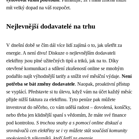
mít velký dopad na váš rozpočet.
Nejlevnější dodavatelé na trhu
V dnešní době se čím dál více lidí zajímá o to, jak ušetřit za
energie. A není divu! Diskuze o nejlevnějším dodavateli
elektřiny jsou plné užitečných tipů a triků, jak na to. Díky
otevřené komunikaci a sdílení zkušeností online se mnohým
podařilo najít výhodnější tarify a snížit své měsíční výdaje.
Není
potřeba se bát změny dodavatele
. Naopak, proaktivní přístup
se vyplácí. Představte si tu úlevu, když vám na účet každý měsíc
přijde nižší faktura za elektřinu. Tyto peníze pak můžete
investovat do něčeho, co vám udělá radost – dovolená, koníčky,
nebo třeba jen klidnější spaní s vědomím, že máte své finance
pod kontrolou.
S trochou snahy a s pomocí online diskuzí a
srovnávačů cen elektřiny se i vy můžete stát součástí komunity
spokojených zákazníků, kteří šetří za energie.