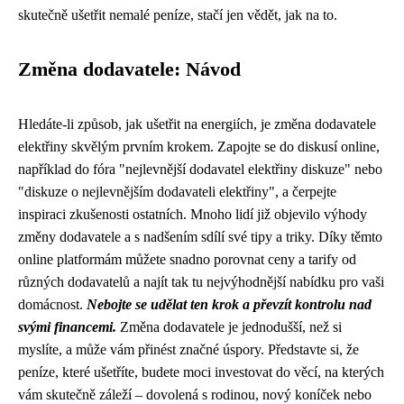
skutečně ušetřit nemalé peníze, stačí jen vědět, jak na to.
Změna dodavatele: Návod
Hledáte-li způsob, jak ušetřit na energiích, je změna dodavatele
elektřiny skvělým prvním krokem. Zapojte se do diskusí online,
například do fóra "nejlevnější dodavatel elektřiny diskuze" nebo
"diskuze o nejlevnějším dodavateli elektřiny", a čerpejte
inspiraci zkušenosti ostatních. Mnoho lidí již objevilo výhody
změny dodavatele a s nadšením sdílí své tipy a triky. Díky těmto
online platformám můžete snadno porovnat ceny a tarify od
různých dodavatelů a najít tak tu nejvýhodnější nabídku pro vaši
domácnost.
Nebojte se udělat ten krok a převzít kontrolu nad
svými financemi.
Změna dodavatele je jednodušší, než si
myslíte, a může vám přinést značné úspory. Představte si, že
peníze, které ušetříte, budete moci investovat do věcí, na kterých
vám skutečně záleží – dovolená s rodinou, nový koníček nebo