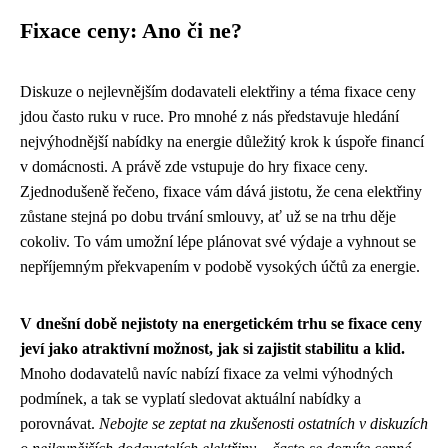
Fixace ceny: Ano či ne?
Diskuze o nejlevnějším dodavateli elektřiny a téma fixace ceny
jdou často ruku v ruce. Pro mnohé z nás představuje hledání
nejvýhodnější nabídky na energie důležitý krok k úspoře financí
v domácnosti. A právě zde vstupuje do hry fixace ceny.
Zjednodušeně řečeno, fixace vám dává jistotu, že cena elektřiny
zůstane stejná po dobu trvání smlouvy, ať už se na trhu děje
cokoliv. To vám umožní lépe plánovat své výdaje a vyhnout se
nepříjemným překvapením v podobě vysokých účtů za energie.
V dnešní době nejistoty na energetickém trhu se fixace ceny
jeví jako atraktivní možnost, jak si zajistit stabilitu a klid.
Mnoho dodavatelů navíc nabízí fixace za velmi výhodných
podmínek, a tak se vyplatí sledovat aktuální nabídky a
porovnávat.
Nebojte se zeptat na zkušenosti ostatních v diskuzích