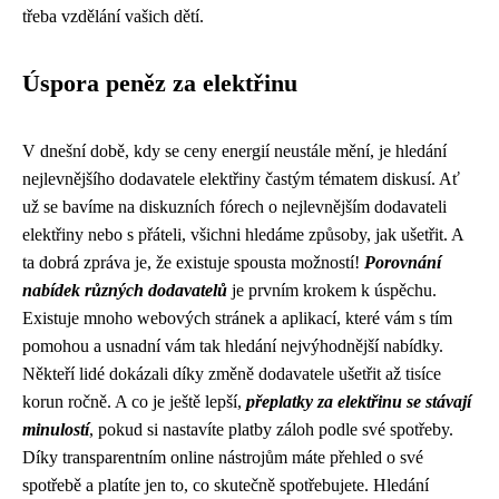
třeba vzdělání vašich dětí.
Úspora peněz za elektřinu
V dnešní době, kdy se ceny energií neustále mění, je hledání
nejlevnějšího dodavatele elektřiny častým tématem diskusí. Ať
už se bavíme na diskuzních fórech o nejlevnějším dodavateli
elektřiny nebo s přáteli, všichni hledáme způsoby, jak ušetřit. A
ta dobrá zpráva je, že existuje spousta možností!
Porovnání
nabídek různých dodavatelů
je prvním krokem k úspěchu.
Existuje mnoho webových stránek a aplikací, které vám s tím
pomohou a usnadní vám tak hledání nejvýhodnější nabídky.
Někteří lidé dokázali díky změně dodavatele ušetřit až tisíce
korun ročně. A co je ještě lepší,
přeplatky za elektřinu se stávají
minulostí
, pokud si nastavíte platby záloh podle své spotřeby.
Díky transparentním online nástrojům máte přehled o své
spotřebě a platíte jen to, co skutečně spotřebujete. Hledání