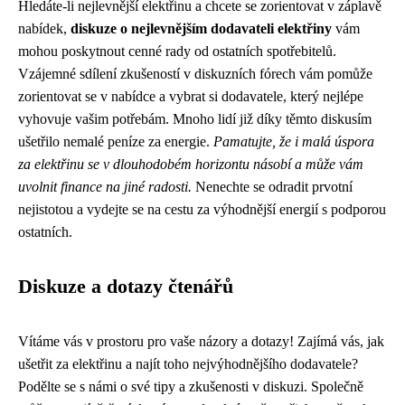
Hledáte-li nejlevnější elektřinu a chcete se zorientovat v záplavě
nabídek,
diskuze o nejlevnějším dodavateli elektřiny
vám
mohou poskytnout cenné rady od ostatních spotřebitelů.
Vzájemné sdílení zkušeností v diskuzních fórech vám pomůže
zorientovat se v nabídce a vybrat si dodavatele, který nejlépe
vyhovuje vašim potřebám. Mnoho lidí již díky těmto diskusím
ušetřilo nemalé peníze za energie.
Pamatujte, že i malá úspora
za elektřinu se v dlouhodobém horizontu násobí a může vám
uvolnit finance na jiné radosti.
Nenechte se odradit prvotní
nejistotou a vydejte se na cestu za výhodnější energií s podporou
ostatních.
Diskuze a dotazy čtenářů
Vítáme vás v prostoru pro vaše názory a dotazy! Zajímá vás, jak
ušetřit za elektřinu a najít toho nejvýhodnějšího dodavatele?
Podělte se s námi o své tipy a zkušenosti v diskuzi. Společně