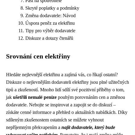
Past na spotřebitele
Skryté poplatky a podmínky
Změna dodavatele: Návod
Úspora peněz za elektřinu
Tipy pro výběr dodavatele
Diskuze a dotazy čtenářů
Srovnání cen elektřiny
Hledáte nejlevnější elektřinu a zajímá vás, co říkají ostatní?
Diskuze o nejlevnějším dodavateli elektřiny jsou plné užitečných
tipů a zkušeností. Mnoho lidí sdílí své pozitivní příběhy o tom,
jak
ušetřili nemalé peníze
pouhým porovnáním cen a změnou
dodavatele. Nebojte se inspirovat a zapojit se do diskuzí –
získáte cenné informace a přehled o aktuálních nabídkách. Díky
sdíleným zkušenostem ostatních se můžete vyhnout
nepříjemným překvapením a
najít dodavatele, který bude
vyhovovat vašim potřebám
. Pamatujte, že i malá změna může