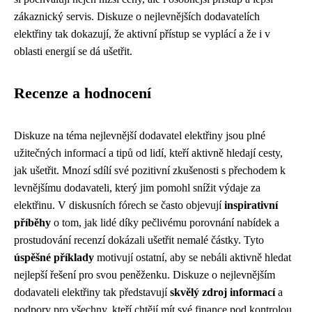
zákaznický servis. Diskuze o nejlevnějších dodavatelích
elektřiny tak dokazují, že aktivní přístup se vyplácí a že i v
oblasti energií se dá ušetřit.
Recenze a hodnocení
Diskuze na téma nejlevnější dodavatel elektřiny jsou plné
užitečných informací a tipů od lidí, kteří aktivně hledají cesty,
jak ušetřit. Mnozí sdílí své pozitivní zkušenosti s přechodem k
levnějšímu dodavateli, který jim pomohl snížit výdaje za
elektřinu. V diskusních fórech se často objevují
inspirativní
příběhy
o tom, jak lidé díky pečlivému porovnání nabídek a
prostudování recenzí dokázali ušetřit nemalé částky. Tyto
úspěšné příklady
motivují ostatní, aby se nebáli aktivně hledat
nejlepší řešení pro svou peněženku. Diskuze o nejlevnějším
dodavateli elektřiny tak představují
skvělý zdroj informací
a
podpory pro všechny, kteří chtějí mít své finance pod kontrolou