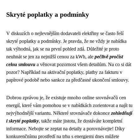
Skryté poplatky a podmínky
V diskuzích o nejlevnějším dodavateli elektřiny se často řeší
skryté poplatky a podmínky. Je pravda, že ne vždy je nabídka
tak výhodná, jak se na první pohled zdá. Důležité je proto
neuhnát se jen za nejnižší cenou za kWh, ale
pečlivě pročíst
celou smlouvu
a věnovat pozornost všem detailům. Na co si dát
pozor? Například na aktivační poplatky, platby za fakturu v
papírové podobě nebo sankce za předčasné ukončení smlouvy.
Dobrou zprávou je, že existuje mnoho online srovnávačů cen
energií, které vám pomohou se v nabídkách zorientovat a najít tu
nejvýhodnější variantu. Některé srovnávače dokonce
zohledňují
i ​​skryté poplatky
, takže máte jistotu, že dostáváte kompletní
informace. Nebojte se zeptat na detaily a porovnávejte! Díky
konkurenčnímu prostředí na trhu s energiemi dnes můžete