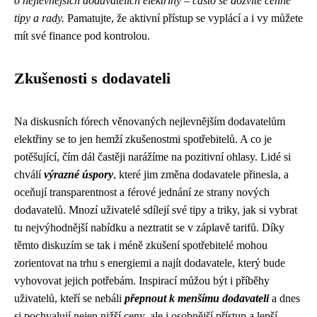
o nejlevnějších dodavatelích elektřiny – často se dozvíte cenné
tipy a rady.
Pamatujte, že aktivní přístup se vyplácí a i vy můžete
mít své finance pod kontrolou.
Zkušenosti s dodavateli
Na diskusních fórech věnovaných nejlevnějším dodavatelům
elektřiny se to jen hemží zkušenostmi spotřebitelů. A co je
potěšující, čím dál častěji narážíme na pozitivní ohlasy. Lidé si
chválí
výrazné úspory
, které jim změna dodavatele přinesla, a
oceňují transparentnost a férové jednání ze strany nových
dodavatelů. Mnozí uživatelé sdílejí své tipy a triky, jak si vybrat
tu nejvýhodnější nabídku a neztratit se v záplavě tarifů. Díky
těmto diskuzím se tak i méně zkušení spotřebitelé mohou
zorientovat na trhu s energiemi a najít dodavatele, který bude
vyhovovat jejich potřebám. Inspirací můžou být i příběhy
uživatelů, kteří se nebáli
přepnout k menšímu dodavateli
a dnes
si pochvalují nejen nižší ceny, ale i osobnější přístup a lepší