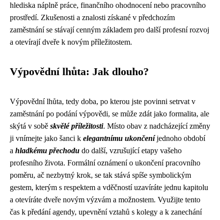
hlediska náplně práce, finančního ohodnocení nebo pracovního
prostředí. Zkušenosti a znalosti získané v předchozím
zaměstnání se stávají cenným základem pro další profesní rozvoj
a otevírají dveře k novým příležitostem.
Výpovědní lhůta: Jak dlouho?
Výpovědní lhůta, tedy doba, po kterou jste povinni setrvat v
zaměstnání po podání výpovědi, se může zdát jako formalita, ale
skýtá v sobě
skvělé příležitosti
. Místo obav z nadcházející změny
ji vnímejte jako šanci k
elegantnímu ukončení
jednoho období
a
hladkému přechodu
do další, vzrušující etapy vašeho
profesního života. Formální oznámení o ukončení pracovního
poměru, ač nezbytný krok, se tak stává spíše symbolickým
gestem, kterým s respektem a vděčností uzavíráte jednu kapitolu
a otevíráte dveře novým výzvám a možnostem. Využijte tento
čas k předání agendy, upevnění vztahů s kolegy a k zanechání