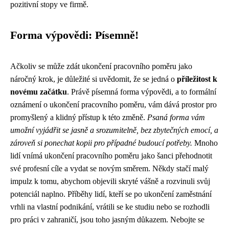
pozitivní stopy ve firmě.
Forma výpovědi: Písemně!
Ačkoliv se může zdát ukončení pracovního poměru jako
náročný krok, je důležité si uvědomit, že se jedná o
příležitost k
novému začátku
. Právě písemná forma výpovědi, a to formální
oznámení o ukončení pracovního poměru, vám dává prostor pro
promyšlený a klidný přístup k této změně.
Psaná forma vám
umožní vyjádřit se jasně a srozumitelně, bez zbytečných emocí, a
zároveň si ponechat kopii pro případné budoucí potřeby.
Mnoho
lidí vnímá ukončení pracovního poměru jako šanci přehodnotit
své profesní cíle a vydat se novým směrem. Někdy stačí malý
impulz k tomu, abychom objevili skryté vášně a rozvinuli svůj
potenciál naplno. Příběhy lidí, kteří se po ukončení zaměstnání
vrhli na vlastní podnikání, vrátili se ke studiu nebo se rozhodli
pro práci v zahraničí, jsou toho jasným důkazem. Nebojte se