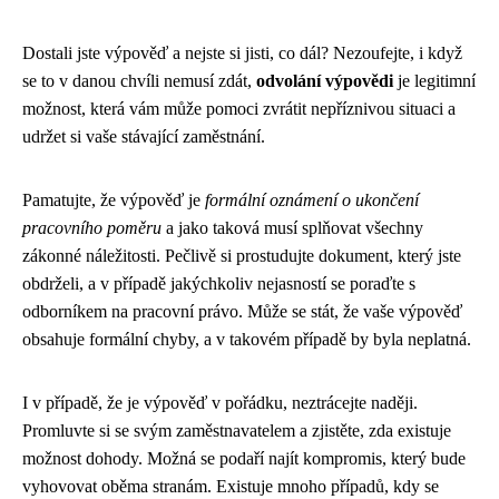
Dostali jste výpověď a nejste si jisti, co dál? Nezoufejte, i když
se to v danou chvíli nemusí zdát,
odvolání výpovědi
je legitimní
možnost, která vám může pomoci zvrátit nepříznivou situaci a
udržet si vaše stávající zaměstnání.
Pamatujte, že výpověď je
formální oznámení o ukončení
pracovního poměru
a jako taková musí splňovat všechny
zákonné náležitosti. Pečlivě si prostudujte dokument, který jste
obdrželi, a v případě jakýchkoliv nejasností se poraďte s
odborníkem na pracovní právo. Může se stát, že vaše výpověď
obsahuje formální chyby, a v takovém případě by byla neplatná.
I v případě, že je výpověď v pořádku, neztrácejte naději.
Promluvte si se svým zaměstnavatelem a zjistěte, zda existuje
možnost dohody. Možná se podaří najít kompromis, který bude
vyhovovat oběma stranám. Existuje mnoho případů, kdy se