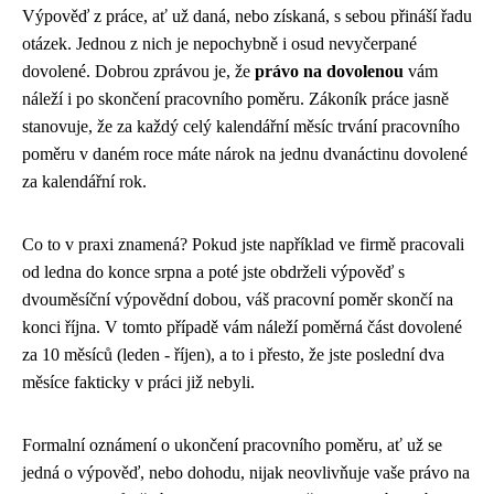
Výpověď z práce, ať už daná, nebo získaná, s sebou přináší řadu
otázek. Jednou z nich je nepochybně i osud nevyčerpané
dovolené. Dobrou zprávou je, že
právo na dovolenou
vám
náleží i po skončení pracovního poměru. Zákoník práce jasně
stanovuje, že za každý celý kalendářní měsíc trvání pracovního
poměru v daném roce máte nárok na jednu dvanáctinu dovolené
za kalendářní rok.
Co to v praxi znamená? Pokud jste například ve firmě pracovali
od ledna do konce srpna a poté jste obdrželi výpověď s
dvouměsíční výpovědní dobou, váš pracovní poměr skončí na
konci října. V tomto případě vám náleží poměrná část dovolené
za 10 měsíců (leden - říjen), a to i přesto, že jste poslední dva
měsíce fakticky v práci již nebyli.
Formalní oznámení o ukončení pracovního poměru, ať už se
jedná o výpověď, nebo dohodu, nijak neovlivňuje vaše právo na