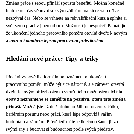
Změna práce s sebou přináší spoustu benefitů. Možná konečně
budete mít čas věnovat se svým zálibám, na které vám dříve
nezbýval čas. Nebo se vrhnete na rekvalifikační kurz a splníte si
svůj sen o práci v jiném oboru. Možností je nespočet! Pamatujte,
že ukončení jednoho pracovního poměru otevírá dveře k novým
a
možná i mnohem lepším pracovním příležitostem
.
Hledání nové práce: Tipy a triky
Předání výpovědi a formálního oznámení o ukončení
pracovního poměru může být sice náročné, ale zároveň otevírá
dveře k novým příležitostem a vzrušujícím možnostem.
Místo
obav z neznámého se zaměřte na pozitiva, která tato změna
přináší.
Možná jste už delší dobu toužili po novém začátku,
kariérním posunu nebo práci, která lépe odpovídá vašim
hodnotám a zájmům. Právě teď máte jedinečnou šanci jít za
svými sny a budovat si budoucnost podle svých představ.