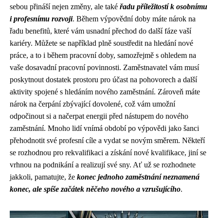
sebou přináší nejen změny, ale také
řadu příležitostí k osobnímu
i profesnímu rozvoji
. Během výpovědní doby máte nárok na
řadu benefitů, které vám usnadní přechod do další fáze vaší
kariéry. Můžete se například plně soustředit na hledání nové
práce, a to i během pracovní doby, samozřejmě s ohledem na
vaše dosavadní pracovní povinnosti. Zaměstnavatel vám musí
poskytnout dostatek prostoru pro účast na pohovorech a další
aktivity spojené s hledáním nového zaměstnání. Zároveň máte
nárok na čerpání zbývající dovolené, což vám umožní
odpočinout si a načerpat energii před nástupem do nového
zaměstnání. Mnoho lidí vnímá období po výpovědi jako šanci
přehodnotit své profesní cíle a vydat se novým směrem. Někteří
se rozhodnou pro rekvalifikaci a získání nové kvalifikace, jiní se
vrhnou na podnikání a realizují své sny. Ať už se rozhodnete
jakkoli, pamatujte, že
konec jednoho zaměstnání neznamená
konec, ale spíše začátek něčeho nového a vzrušujícího
.