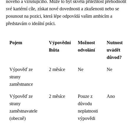
nového a vzrušujícího. Může to být skvělá příležitost přehodnotit
své kariérní cíle, získat nové dovednosti a zkušenosti nebo se
posunout na pozici, která lépe odpovídá vašim ambicím a
představám o ideální práci.
Pojem
Výpovědní
Možnost
Nutnost
lhůta
odvolání
uvádět
důvod?
Výpověď ze
2 měsíce
Ne
Ne
strany
zaměstnance
Výpověď ze
2 měsíce
Pouze z
Ano
strany
důvodu
zaměstnavatele
neplatnosti
(obecně)
výpovědi