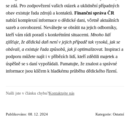
se zdá. Pro zodpovězení vašich otázek a uklidnění případných
obav existuje řada zdrojů a kontaktů.
Finanční správa ČR
nabízí komplexní informace o dědické dani, včetně aktuálních
sazeb a osvobození. Neváhejte se obrátit na jejich odborníky,
kteří vám rádi poradí s konkrétními situacemi.
Mnoho lidí
zjišťuje, že dědická daň není v jejich případě tak vysoká, jak se
obávali, a existuje řada způsobů, jak ji optimalizovat.
Inspiraci a
podporu můžete najít i v příbězích lidí, kteří zdědili majetek a
úspěšně se s daní vypořádali. Pamatujte, že znalost a správné
informace jsou klíčem k hladkému průběhu dědického řízení.
Našli jste v článku chybu?
Kontaktujte nás
Publikováno: 08. 12. 2024
Kategorie:
Ostatní