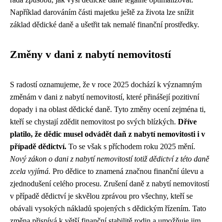
Například darováním části majetku ještě za života lze snížit
základ dědické daně a ušetřit tak nemalé finanční prostředky.
Změny v dani z nabytí nemovitostí
S radostí oznamujeme, že v roce 2025 dochází k významným
změnám v dani z nabytí nemovitostí, které přinášejí pozitivní
dopady i na oblast dědické daně. Tyto změny ocení zejména ti,
kteří se chystají zdědit nemovitost po svých blízkých.
Dříve
platilo, že dědic musel odvádět daň z nabytí nemovitosti i v
případě dědictví.
To se však s příchodem roku 2025 mění.
Nový zákon o dani z nabytí nemovitostí totiž dědictví z této daně
zcela vyjímá.
Pro dědice to znamená značnou finanční úlevu a
zjednodušení celého procesu. Zrušení daně z nabytí nemovitostí
v případě dědictví je skvělou zprávou pro všechny, kteří se
obávali vysokých nákladů spojených s dědickým řízením. Tato
změna přispívá k větší finanční stabilitě rodin a umožňuje jim