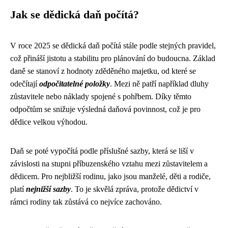
Jak se dědická daň počítá?
V roce 2025 se dědická daň počítá stále podle stejných pravidel,
což přináší jistotu a stabilitu pro plánování do budoucna. Základ
daně se stanoví z hodnoty zděděného majetku, od které se
odečítají
odpočitatelné položky
. Mezi ně patří například dluhy
zůstavitele nebo náklady spojené s pohřbem. Díky těmto
odpočtům se snižuje výsledná daňová povinnost, což je pro
dědice velkou výhodou.
Daň se poté vypočítá podle příslušné sazby, která se liší v
závislosti na stupni příbuzenského vztahu mezi zůstavitelem a
dědicem. Pro nejbližší rodinu, jako jsou manželé, děti a rodiče,
platí
nejnižší sazby
. To je skvělá zpráva, protože dědictví v
rámci rodiny tak zůstává co nejvíce zachováno.