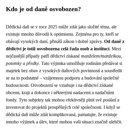
Kdo je od daně osvobozen?
Dědická daň se v roce 2025 může zdát jako složité téma, ale
existuje mnoho důvodů k optimismu. Zejména pro ty, kteří se
obávají vysokých daní, přináší zákon i dobré zprávy.
Od daně z
dědictví je totiž osvobozena celá řada osob a institucí
. Mezi
nejčastější případy patří dědictví získané
manželem/manželkou,
potomky a předky
. Tato výjimka umožňuje rodinám předávat si
majetek bez obav z vysokých daňových povinností a soustředit
se na to podstatné – vzájemnou podporu a budování společné
budoucnosti. Osvobození se vztahuje i na dědictví získané
obcemi, kraji a dokonce i některými nadacemi a nadačními
fondy. Tyto subjekty tak mohou efektivněji plnit své poslání a
investovat do projektů prospěšných celé společnosti. I když se
dědická daň může zdát komplikovaná, pamatujte, že existuje
mnoho výjimek a úlev, které mohou vaši situaci značně ulehčit.