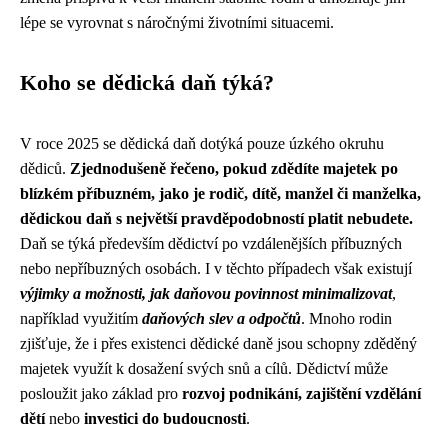
lépe se vyrovnat s náročnými životními situacemi.
Koho se dědická daň týká?
V roce 2025 se dědická daň dotýká pouze úzkého okruhu
dědiců.
Zjednodušeně řečeno, pokud zdědíte majetek po
blízkém příbuzném, jako je rodič, dítě, manžel či manželka,
dědickou daň s největší pravděpodobností platit nebudete.
Daň se týká především dědictví po vzdálenějších příbuzných
nebo nepříbuzných osobách. I v těchto případech však existují
výjimky a možnosti, jak daňovou povinnost minimalizovat
,
například využitím
daňových slev a odpočtů
. Mnoho rodin
zjišťuje, že i přes existenci dědické daně jsou schopny zděděný
majetek využít k dosažení svých snů a cílů. Dědictví může
posloužit jako základ pro
rozvoj podnikání, zajištění vzdělání
dětí
nebo
investici do budoucnosti
.