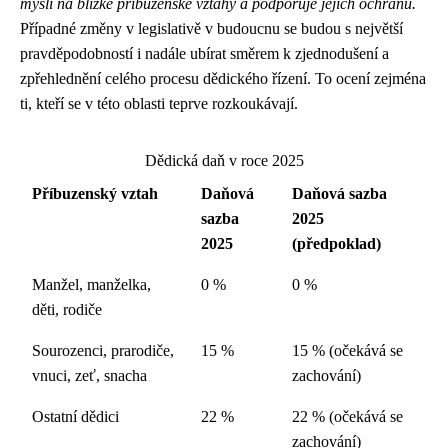
myslí na blízké příbuzenské vztahy a podporuje jejich ochranu.
Případné změny v legislativě v budoucnu se budou s největší
pravděpodobností i nadále ubírat směrem k zjednodušení a
zpřehlednění celého procesu dědického řízení. To ocení zejména
ti, kteří se v této oblasti teprve rozkoukávají.
Dědická daň v roce 2025
Příbuzenský vztah
Daňová
Daňová sazba
sazba
2025
2025
(předpoklad)
Manžel, manželka,
0 %
0 %
děti, rodiče
Sourozenci, prarodiče,
15 %
15 % (očekává se
vnuci, zeť, snacha
zachování)
Ostatní dědici
22 %
22 % (očekává se
zachování)