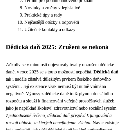
Termín pro podání daňového přiznání
Novinky a změny v legislativě
Praktické tipy a rady
Nejčastější otázky a odpovědi
Užitečné kontakty a odkazy
Dědická daň 2025: Zrušení se nekoná
Ačkoliv se v minulosti objevovaly úvahy o zrušení dědické
daně, v roce 2025 se s touto možností nepočítá.
Dědická daň
tak i nadále zůstává důležitým prvkem českého daňového
systému. Její existence však nemusí být nutně vnímána
negativně. Výnosy z dědické daně totiž plynou do státního
rozpočtu a slouží k financování veřejně prospěšných služeb,
jako je například školství, zdravotnictví nebo sociální systém.
Zjednodušeně řečeno, dědická daň přispívá k fungování a
rozvoji oblastí, ze kterých benefitujeme všichni.
Navíc existuje
řada způsobů, jak výši dědické daně legálně optimalizovat.