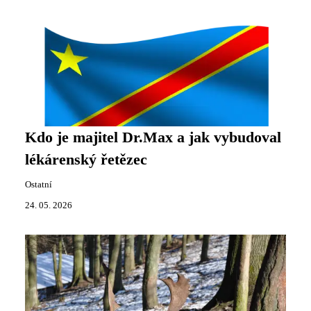
Kdo je majitel Dr.Max a jak vybudoval
lékárenský řetězec
Ostatní
24. 05. 2026