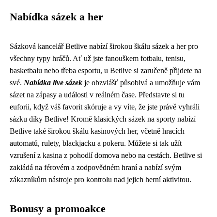
Nabídka sázek a her
Sázková kancelář Betlive nabízí širokou škálu sázek a her pro
všechny typy hráčů. Ať už jste fanouškem fotbalu, tenisu,
basketbalu nebo třeba esportu, u Betlive si zaručeně přijdete na
své.
Nabídka live sázek
je obzvlášť působivá a umožňuje vám
sázet na zápasy a události v reálném čase. Představte si tu
euforii, když váš favorit skóruje a vy víte, že jste právě vyhráli
sázku díky Betlive! Kromě klasických sázek na sporty nabízí
Betlive také širokou škálu kasinových her, včetně hracích
automatů, rulety, blackjacku a pokeru. Můžete si tak užít
vzrušení z kasina z pohodlí domova nebo na cestách. Betlive si
zakládá na férovém a zodpovědném hraní a nabízí svým
zákazníkům nástroje pro kontrolu nad jejich herní aktivitou.
Bonusy a promoakce