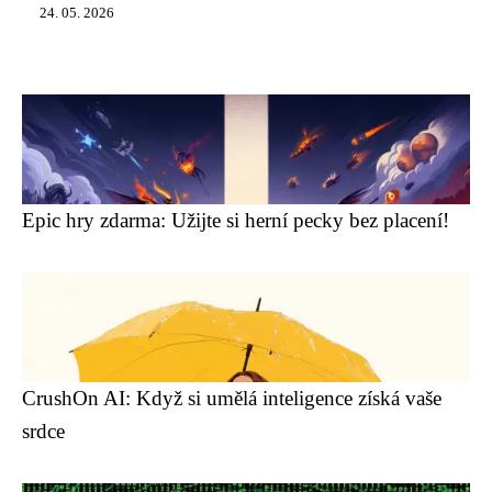
24. 05. 2026
Epic hry zdarma: Užijte si herní pecky bez placení!
CrushOn AI: Když si umělá inteligence získá vaše
srdce