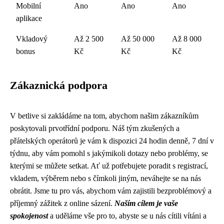
Mobilní
Ano
Ano
Ano
aplikace
Vkladový
Až 2 500
Až 50 000
Až 8 000
bonus
Kč
Kč
Kč
Zákaznická podpora
V betlive si zakládáme na tom, abychom našim zákazníkům
poskytovali prvotřídní podporu. Náš tým zkušených a
přátelských operátorů je vám k dispozici 24 hodin denně, 7 dní v
týdnu, aby vám pomohl s jakýmikoli dotazy nebo problémy, se
kterými se můžete setkat. Ať už potřebujete poradit s registrací,
vkladem, výběrem nebo s čímkoli jiným, neváhejte se na nás
obrátit. Jsme tu pro vás, abychom vám zajistili bezproblémový a
příjemný zážitek z online sázení.
Naším cílem je vaše
spokojenost
a uděláme vše pro to, abyste se u nás cítili vítáni a