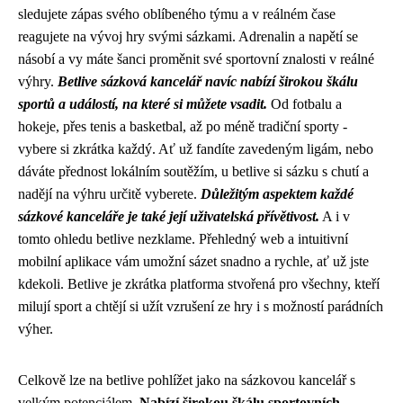
sledujete zápas svého oblíbeného týmu a v reálném čase
reagujete na vývoj hry svými sázkami. Adrenalin a napětí se
násobí a vy máte šanci proměnit své sportovní znalosti v reálné
výhry.
Betlive sázková kancelář navíc nabízí širokou škálu
sportů a událostí, na které si můžete vsadit.
Od fotbalu a
hokeje, přes tenis a basketbal, až po méně tradiční sporty -
vybere si zkrátka každý. Ať už fandíte zavedeným ligám, nebo
dáváte přednost lokálním soutěžím, u betlive si sázku s chutí a
nadějí na výhru určitě vyberete.
Důležitým aspektem každé
sázkové kanceláře je také její uživatelská přívětivost.
A i v
tomto ohledu betlive nezklame. Přehledný web a intuitivní
mobilní aplikace vám umožní sázet snadno a rychle, ať už jste
kdekoli. Betlive je zkrátka platforma stvořená pro všechny, kteří
milují sport a chtějí si užít vzrušení ze hry i s možností parádních
výher.
Celkově lze na betlive pohlížet jako na sázkovou kancelář s
velkým potenciálem.
Nabízí širokou škálu sportovních