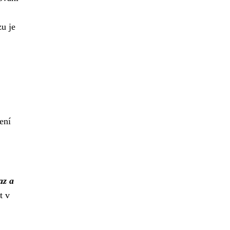
u je
ení
az a
t v