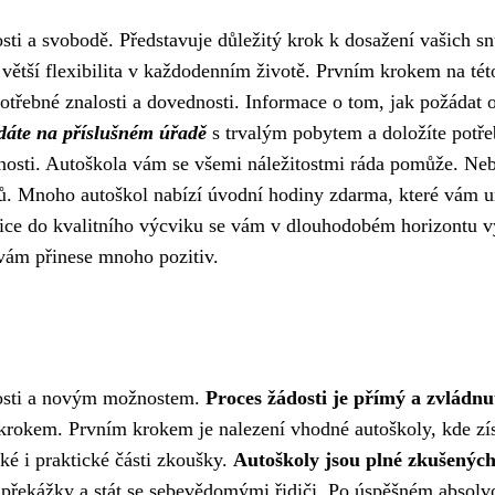
sti a svobodě. Představuje důležitý krok k dosažení vašich sn
 větší flexibilita v každodenním životě. Prvním krokem na tét
otřebné znalosti a dovednosti. Informace o tom, jak požádat 
odáte na příslušném úřadě
s trvalým pobytem a doložíte potř
nosti. Autoškola vám se všemi náležitostmi ráda pomůže. Neb
entů. Mnoho autoškol nabízí úvodní hodiny zdarma, které vám 
stice do kvalitního výcviku se vám v dlouhodobém horizontu vy
ý vám přinese mnoho pozitiv.
slosti a novým možnostem.
Proces žádosti je přímý a zvládnu
 krokem. Prvním krokem je nalezení vhodné autoškoly, kde zí
cké i praktické části zkoušky.
Autoškoly jsou plné zkušenýc
překážky a stát se sebevědomými řidiči. Po úspěšném absolv