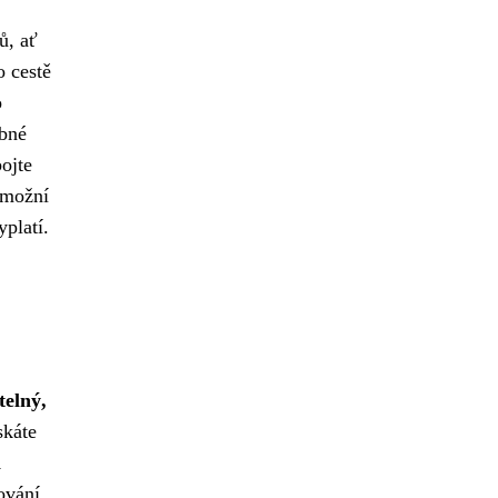
ů, ať
o cestě
o
ebné
ojte
umožní
platí.
telný,
skáte
h
ování