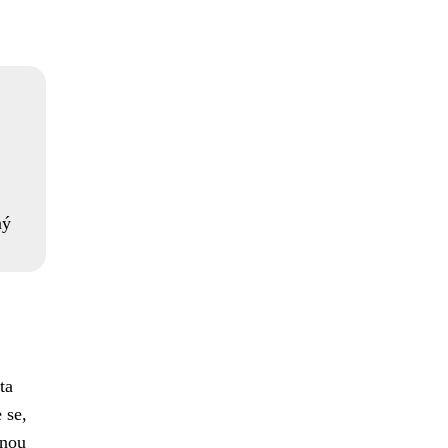
ný
ta
 se,
enou