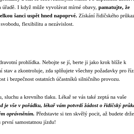
m úřadě. I když může vyvolávat mírné obavy,
pamatujte, že
elkou šanci uspět hned napoprvé.
Získání řidičského průkaz
svobodu, flexibilitu a nezávislost.
avotní prohlídka. Nebojte se jí, berte ji jako krok blíže k
 stav a zkontroluje, zda splňujete všechny požadavky pro říz
st i bezpečnost ostatních účastníků silničního provozu.
, sluchu a krevního tlaku. Lékař se vás také zeptá na vaše
 je vše v pořádku, lékař vám potvrdí žádost o řidičský průk
kým oprávněním.
Představte si ten skvělý pocit, až budete drže
u první samostatnou jízdu!