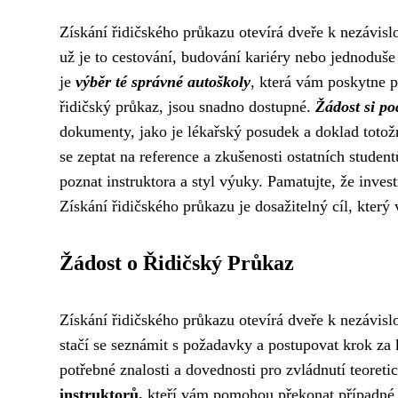
Získání řidičského průkazu otevírá dveře k nezávislo
už je to cestování, budování kariéry nebo jednoduše
je
výběr té správné autoškoly
, která vám poskytne p
řidičský průkaz, jsou snadno dostupné.
Žádost si p
dokumenty, jako je lékařský posudek a doklad totož
se zeptat na reference a zkušenosti ostatních stud
poznat instruktora a styl výuky. Pamatujte, že inve
Získání řidičského průkazu je dosažitelný cíl, kter
Žádost o Řidičský Průkaz
Získání řidičského průkazu otevírá dveře k nezávi
stačí se seznámit s požadavky a postupovat krok za
potřebné znalosti a dovednosti pro zvládnutí teoreti
instruktorů,
kteří vám pomohou překonat případné 