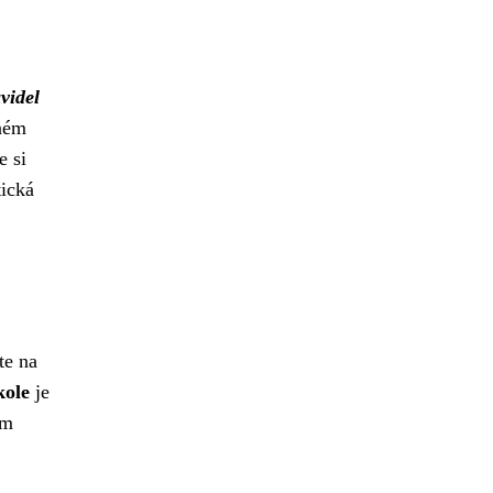
videl
čném
e si
tická
te na
kole
je
ám