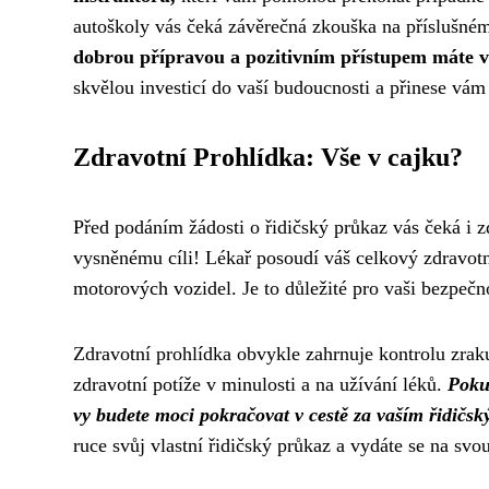
autoškoly vás čeká závěrečná zkouška na příslušné
dobrou přípravou a pozitivním přístupem máte v
skvělou investicí do vaší budoucnosti a přinese vám 
Zdravotní Prohlídka: Vše v cajku?
Před podáním žádosti o řidičský průkaz vás čeká i zdr
vysněnému cíli! Lékař posoudí váš celkový zdravotní
motorových vozidel. Je to důležité pro vaši bezpečno
Zdravotní prohlídka obvykle zahrnuje kontrolu zraku
zdravotní potíže v minulosti a na užívání léků.
Pokud
vy budete moci pokračovat v cestě za vaším řidičs
ruce svůj vlastní řidičský průkaz a vydáte se na svo