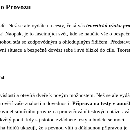
ho Provozu
odě. Než se ale vydáte na cesty, čeká vás
teoretická výuka pra
ák! Naopak, je to fascinující svět, kde se naučíte vše o bezpe
omohou stát se zodpovědným a ohleduplným řidičem. Představt
vní situace a bezpečně dovézt sebe i své blízké do cíle. Teore
ra
ávislosti a otevírá dveře k novým možnostem. Než se ale vydá
prověří vaše znalosti a dovednosti.
Příprava na testy v autoš
ravidel silničního provozu a procvičování testových otázek v
kvělý pocit, kdy s jistotou zvládnete testy a budete se moci
ha řidičů ukazují, že s pevnou vůlí a důkladnou přípravou je