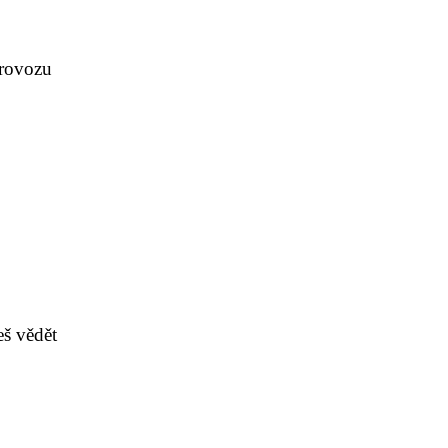
Provozu
eš vědět