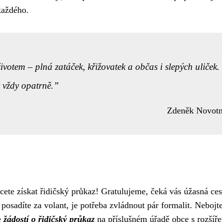
každého.
ivotem – plná zatáček, křižovatek a občas i slepých uliček.
t vždy opatrně.
Zdeněk Novot
cete získat řidičský průkaz! Gratulujeme, čeká vás úžasná ces
osadíte za volant, je potřeba zvládnout pár formalit. Nebojte
e
žádostí o řidičský průkaz
na příslušném úřadě obce s rozšíř