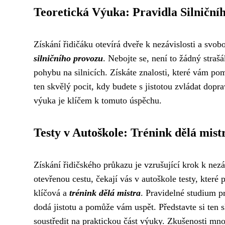
Teoretická Výuka: Pravidla Silniční
Získání řidičáku otevírá dveře k nezávislosti a svob
silničního provozu
. Nebojte se, není to žádný straš
pohybu na silnicích. Získáte znalosti, které vám p
ten skvělý pocit, kdy budete s jistotou zvládat dopra
výuka je klíčem k tomuto úspěchu.
Testy v Autoškole: Trénink dělá mist
Získání řidičského průkazu je vzrušující krok k nez
otevřenou cestu, čekají vás v autoškole testy, které 
klíčová a
trénink dělá mistra
. Pravidelné studium p
dodá jistotu a pomůže vám uspět. Představte si ten s
soustředit na praktickou část výuky. Zkušenosti mno