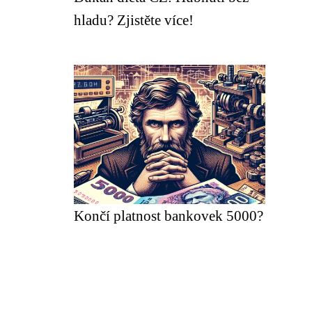
hladu? Zjistěte více!
Končí platnost bankovek 5000?