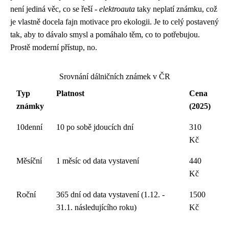
není jediná věc, co se řeší -
elektroauta
taky neplatí známku, což
je vlastně docela fajn motivace pro ekologii. Je to celý postavený
tak, aby to dávalo smysl a pomáhalo těm, co to potřebujou.
Prostě moderní přístup, no.
Srovnání dálničních známek v ČR
Typ
Platnost
Cena
známky
(2025)
10denní
10 po sobě jdoucích dní
310
Kč
Měsíční
1 měsíc od data vystavení
440
Kč
Roční
365 dní od data vystavení (1.12. -
1500
31.1. následujícího roku)
Kč