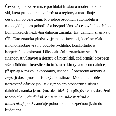
Česká republika se může pochlubit hustou a moderní dálniční
sítí, která propojuje hlavní města a regiony a usnadňuje
cestování po celé zemi. Pro řidiče osobních automobilů a
motocyklů je pro pohodlné a bezproblémové cestování po těchto
komunikacích nezbytná dálniční známka, tzv. dálniční známka v
ČR. Tato známka představuje malou investici, která se však
mnohonásobně vrátí v podobě rychlého, komfortního a
bezpečného cestování. Díky dálničním známkám se daří
financovat výstavbu a údržbu dálniční sítě, což přináší prospěch
všem řidičům.
Investice do infrastruktury
jako jsou dálnice,
přispívají k rozvoji ekonomiky, usnadňují obchodní aktivity a
zvyšují dostupnost turistických destinací. Moderní a dobře
udržované dálnice jsou tak symbolem prosperity a růstu a
dálniční známka je malým, ale důležitým příspěvkem k dosažení
tohoto cíle.
Dálniční síť v ČR se neustále rozrůstá a
modernizuje,
což zaručuje pohodlnou a bezpečnou jízdu do
budoucna.