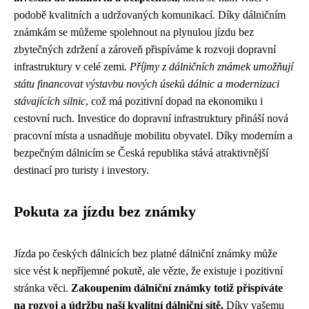
podobě kvalitních a udržovaných komunikací. Díky dálničním
známkám se můžeme spolehnout na plynulou jízdu bez
zbytečných zdržení a zároveň přispíváme k rozvoji dopravní
infrastruktury v celé zemi.
Příjmy z dálničních známek umožňují
státu financovat výstavbu nových úseků dálnic a modernizaci
stávajících silnic
, což má pozitivní dopad na ekonomiku i
cestovní ruch. Investice do dopravní infrastruktury přináší nová
pracovní místa a usnadňuje mobilitu obyvatel. Díky moderním a
bezpečným dálnicím se Česká republika stává atraktivnější
destinací pro turisty i investory.
Pokuta za jízdu bez známky
Jízda po českých dálnicích bez platné dálniční známky může
sice vést k nepříjemné pokutě, ale vězte, že existuje i pozitivní
stránka věci.
Zakoupením dálniční známky totiž přispíváte
na rozvoj a údržbu naší kvalitní dálniční sítě.
Díky vašemu