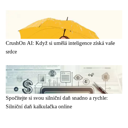
CrushOn AI: Když si umělá inteligence získá vaše
srdce
Spočítejte si svou silniční daň snadno a rychle:
Silniční daň kalkulačka online