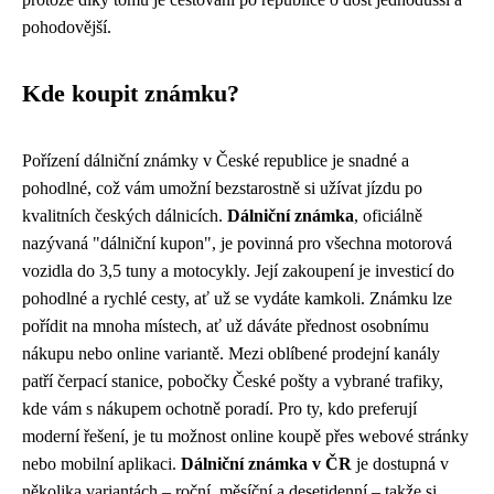
pohodovější.
Kde koupit známku?
Pořízení dálniční známky v České republice je snadné a
pohodlné, což vám umožní bezstarostně si užívat jízdu po
kvalitních českých dálnicích.
Dálniční známka
, oficiálně
nazývaná "dálniční kupon", je povinná pro všechna motorová
vozidla do 3,5 tuny a motocykly. Její zakoupení je investicí do
pohodlné a rychlé cesty, ať už se vydáte kamkoli. Známku lze
pořídit na mnoha místech, ať už dáváte přednost osobnímu
nákupu nebo online variantě. Mezi oblíbené prodejní kanály
patří čerpací stanice, pobočky České pošty a vybrané trafiky,
kde vám s nákupem ochotně poradí. Pro ty, kdo preferují
moderní řešení, je tu možnost online koupě přes webové stránky
nebo mobilní aplikaci.
Dálniční známka v ČR
je dostupná v
několika variantách – roční, měsíční a desetidenní – takže si