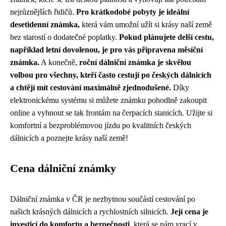
nejrůznějších řidičů.
Pro krátkodobé pobyty je ideální
desetidenní známka,
která vám umožní užít si krásy naší země
bez starostí o dodatečné poplatky.
Pokud plánujete delší cestu,
například letní dovolenou, je pro vás připravena měsíční
známka.
A konečně,
roční dálniční známka je skvělou
volbou pro všechny, kteří často cestují po českých dálnicích
a chtějí mít cestování maximálně zjednodušené.
Díky
elektronickému systému si můžete známku pohodlně zakoupit
online a vyhnout se tak frontám na čerpacích stanicích. Užijte si
komfortní a bezproblémovou jízdu po kvalitních českých
dálnicích a poznejte krásy naší země!
Cena dálniční známky
Dálniční známka v ČR je nezbytnou součástí cestování po
našich krásných dálnicích a rychlostních silnicích.
Její cena je
investicí do komfortu a bezpečnosti
, která se nám vrací v