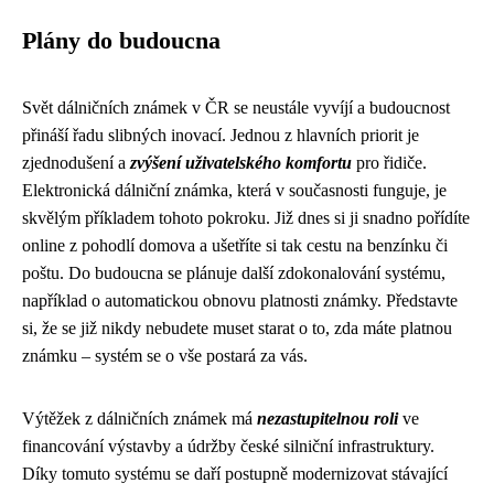
Plány do budoucna
Svět dálničních známek v ČR se neustále vyvíjí a budoucnost
přináší řadu slibných inovací. Jednou z hlavních priorit je
zjednodušení a
zvýšení uživatelského komfortu
pro řidiče.
Elektronická dálniční známka, která v současnosti funguje, je
skvělým příkladem tohoto pokroku. Již dnes si ji snadno pořídíte
online z pohodlí domova a ušetříte si tak cestu na benzínku či
poštu. Do budoucna se plánuje další zdokonalování systému,
například o automatickou obnovu platnosti známky. Představte
si, že se již nikdy nebudete muset starat o to, zda máte platnou
známku – systém se o vše postará za vás.
Výtěžek z dálničních známek má
nezastupitelnou roli
ve
financování výstavby a údržby české silniční infrastruktury.
Díky tomuto systému se daří postupně modernizovat stávající