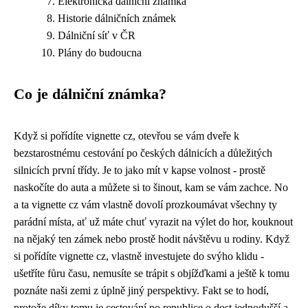
Elektronická dálniční známka
Historie dálničních známek
Dálniční síť v ČR
Plány do budoucna
Co je dálniční známka?
Když si pořídíte
vignette cz
, otevřou se vám dveře k
bezstarostnému cestování po českých dálnicích a důležitých
silnicích první třídy. Je to jako mít v kapse volnost - prostě
naskočíte do auta a můžete si to šinout, kam se vám zachce. No
a ta vignette cz vám vlastně dovolí prozkoumávat všechny ty
parádní místa, ať už máte chuť vyrazit na výlet do hor, kouknout
na nějaký ten zámek nebo prostě hodit návštěvu u rodiny. Když
si pořídíte vignette cz, vlastně investujete do svýho klidu -
ušetříte fůru času, nemusíte se trápit s objížďkami a ještě k tomu
poznáte naši zemi z úplně jiný perspektivy. Fakt se to hodí,
protože díky tomu je cestování po republice o dost jednodušší a