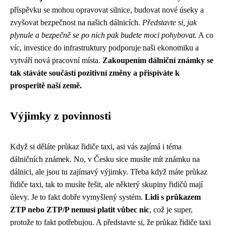
příspěvku se mohou opravovat silnice, budovat nové úseky a
zvyšovat bezpečnost na našich dálnicích.
Představte si, jak
plynule a bezpečně se po nich pak budete moci pohybovat.
A co
víc, investice do infrastruktury podporuje naši ekonomiku a
vytváří nová pracovní místa.
Zakoupením dálniční známky se
tak stáváte součástí pozitivní změny a přispíváte k
prosperitě naší země.
Výjimky z povinnosti
Když si děláte
průkaz řidiče taxi
, asi vás zajímá i téma
dálničních známek. No, v Česku sice musíte mít známku na
dálnici, ale jsou tu zajímavý výjimky. Třeba když máte průkaz
řidiče taxi, tak to musíte řešit, ale některý skupiny řidičů mají
úlevy. Je to fakt dobře vymyšlený systém.
Lidi s průkazem
ZTP nebo ZTP/P nemusí platit vůbec nic
, což je super,
protože to fakt potřebujou. A představte si, že průkaz řidiče taxi