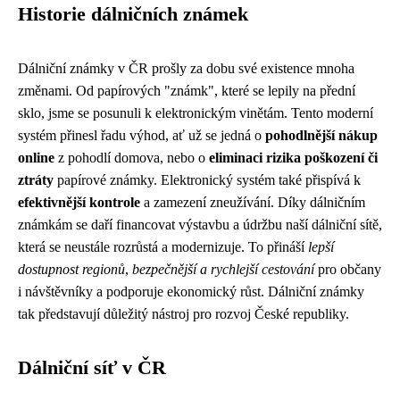
Historie dálničních známek
Dálniční známky v ČR prošly za dobu své existence mnoha
změnami. Od papírových "známk", které se lepily na přední
sklo, jsme se posunuli k elektronickým vinětám. Tento moderní
systém přinesl řadu výhod, ať už se jedná o
pohodlnější nákup
online
z pohodlí domova, nebo o
eliminaci rizika poškození či
ztráty
papírové známky. Elektronický systém také přispívá k
efektivnější kontrole
a zamezení zneužívání. Díky dálničním
známkám se daří financovat výstavbu a údržbu naší dálniční sítě,
která se neustále rozrůstá a modernizuje. To přináší
lepší
dostupnost regionů
,
bezpečnější a rychlejší cestování
pro občany
i návštěvníky a podporuje ekonomický růst. Dálniční známky
tak představují důležitý nástroj pro rozvoj České republiky.
Dálniční síť v ČR