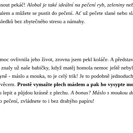
hnout pekáč!
Alobal je také ideální na pečení ryb, zeleniny ne
alem a můžete se pustit do pečení. Ať už pečete slané nebo s
ledků bez zbytečného stresu a námahy.
emoc
ovlivnila jeho život, zrovna jsem pekl koláče. A představt
erý znaly už naše babičky, když matěj homola nemoc ještě neby
ně - máslo a mouka, to je celý trik! Je to podobně jednoduch
m věcem.
Prostě vymažte plech máslem a pak ho vysypte m
 lepit a půjdou krásně z plechu.
A bonus? Máslo s moukou d
 pečení, zvládnete to i bez drahýho papíru!