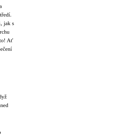
a
tředí.
, jak s
vrchu
to! Ať
pečení
dyž
hned
o