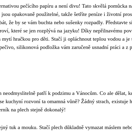
ternativou pečícího papíru a není divu! Tato skvělá pomůcka n
jsou opakovaně použitelné, takže šetříte peníze i životní pros
bát, že by se vám buchta nebo sušenky rozpadly. Představte si
oví, které se jen rozplývá na jazyku! Díky nepřilnavému po
 mytí hračkou pro děti. Stačí ji opláchnout teplou vodou a je 
 pečivo, silikonová podložka vám zaručeně usnadní práci a z 
ch neodmyslitelně patří k podzimu a Vánocům. Co ale dělat, k
 se kuchyní rozvoní ta omamná vůně? Žádný strach, existuje 
erník na plech stejně dokonalý!
jný tuk a mouku. Stačí plech důkladně vymazat máslem neb