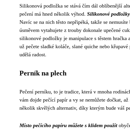
Silikonová podložka se stává čím dál oblíbenější al
pečení má hned několik výhod.
Silikonové podložky
Navíc se na nich těsto nepřipéká, takže se nemusíte 
úsměvem vytahujete z trouby dokonale upečené cukr
silikonové podložky je manipulace s těstem hračka a
už pečete sladké koláče, slané quiche nebo křupavé
udělá radost.
Perník na plech
Pečení perníku, to je tradice, která v mnoha rodiná
vám dojde pečící papír a vy se nemůžete dočkat, až
několik skvělých alternativ, díky kterým bude váš p
Místo pečícího papíru můžete s klidem použít
obyče