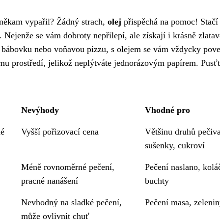
e někam vypařil? Žádný strach,
olej
přispěchá na pomoc! Stačí
 Nejenže se vám dobroty nepřilepí, ale získají i krásně zlata
u bábovku nebo voňavou pizzu, s olejem se vám vždycky pove
mu prostředí, jelikož neplýtváte jednorázovým papírem. Pusťt
Nevýhody
Vhodné pro
né
Vyšší pořizovací cena
Většinu druhů pečiva
sušenky, cukroví
Méně rovnoměrné pečení,
Pečení naslano, kolá
pracné nanášení
buchty
Nevhodný na sladké pečení,
Pečení masa, zeleni
může ovlivnit chuť