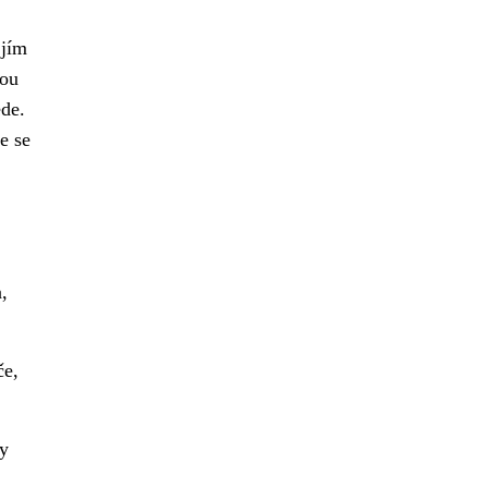
 jím
vou
de.
e se
,
če,
ny