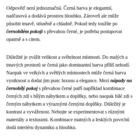
Odpověď není jednoznačná. Černá barva je elegantní,
nadčasová a dodává prostoru hloubku. Zároveň ale může
působit tmavě, stísněně a chladně. Pokud tedy toužíte po
černobílém pokoji
s převahou černé, je potřeba postupovat
opatrně a s citem.
Důležité je zvážit velikost a světelnost místnosti. Do malých a
tmavých prostorů se černá jako dominantní barva příliš nehodí.
Naopak ve velkých a světlých místnostech může černá barva
vyniknout a dodat jim punc luxusu a elegance. Mezi
nápady na
černobílý pokoj
s převahou černé patří například kombinace
černých zdí s bílým nábytkem a doplňky, nebo naopak bílé zdi s
černým nábytkem a výraznými černými doplňky. Důležitý je
kontrast a vyváženost. Nebojte se experimentovat s různými
materiály a texturami. Kombinace matných a lesklých povrchů
dodá interiéru dynamiku a hloubku.