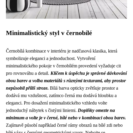
Minimalistický styl v černobílé
Černobílá kombinace v interiéru je nadčasová klasika, která
symbolizuje eleganci a jednoduchost. Vytvoření
minimalistického pokoje v černobílém provedení vyžaduje cit
pro rovnováhu a detail.
Klíčem k úspěchu je správné dávkování
obou barev a volba materiálů s různými texturami, aby prostor
nepůsobil příliš stroze.
Bílá barva opticky zvětšuje prostor a
dodává mu vzdušnost, zatímco černá mu dodává hloubku a
eleganci. Pro dosažení minimalistického vzhledu volte
jednoduchý nábytek s čistými liniemi.
Doplňky omezte na
minimum a volte je v černé, bílé nebo v kombinaci obou barev.
Zajímavě působí například černé rámy obrazů na bílé zdi nebo
bílé vázy s černými geometrickými vzory. Nebojte se