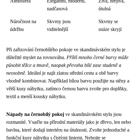
Atmosféra
Elegantní, moderní,
Živá, hřejivá,
nadčasová
útulná
Náročnost na
Skvrny jsou
Skvrny se
údržbu
viditelnější
snáze skryjí
Při zařizování černobílého pokoje ve skandinávském stylu je
důležité myslet na rovnováhu.
Příliš mnoho černé barvy může
působit těžce a tmavě, naopak převaha bílé zase studeně a
neosobně.
Ideální je najít zlatou střední cestu a obě barvy
vhodně kombinovat. Například bílou barvu použijte na stěny a
větší kusy nábytku, zatímco černou barvu zvolte pro doplňky,
textil a menší kousky nábytku.
Nápady na černobílý pokoj
ve skandinávském stylu jsou
rozmanité. Vsaďte na přírodní materiály jako je dřevo, len nebo
bavlna, které dodají interiéru na útulnosti. Zvolte jednoduché a
funkční kusy nábytku s čistými liniemi. Nebojte se