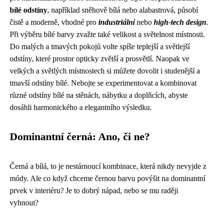
bílé odstíny
, například sněhově bílá nebo alabastrová, působí
čistě a moderně, vhodné pro
industriální
nebo
high-tech design
.
Při výběru bílé barvy zvažte také velikost a světelnost místnosti.
Do malých a tmavých pokojů volte spíše teplejší a světlejší
odstíny, které prostor opticky zvětší a prosvětlí. Naopak ve
velkých a světlých místnostech si můžete dovolit i studenější a
tmavší odstíny bílé. Nebojte se experimentovat a kombinovat
různé odstíny bílé na stěnách, nábytku a doplňcích, abyste
dosáhli harmonického a elegantního výsledku.
Dominantní černá: Ano, či ne?
Černá a bílá, to je nestárnoucí kombinace, která nikdy nevyjde z
módy. Ale co když chceme černou barvu povýšit na dominantní
prvek v interiéru? Je to dobrý nápad, nebo se mu raději
vyhnout?