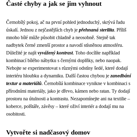
Časté chyby a jak se jim vyhnout
Černobílý pokoj, ač na první pohled jednoduchý, skrývá řadu
úskalí. Jednou z nejčastějších chyb je
přehnaná sterilita
. Příliš
mnoho bílé může působit chladně a neosobně. Stejně tak
nadbytek černé zmenší prostor a navodí stísněnou atmosféru.
Důležité je najít
vyvážený kontrast
. Toho docílíte například
kombinací bílého nábytku s černými doplňky, nebo naopak.
Nebojte se experimentovat s různými odstíny šedé, které dodají
interiéru hloubku a dynamiku. Další častou chybou je
zanedbání
textur a materiálů
. Černobílá kombinace vynikne v kombinaci s
přírodními materiály, jako je dřevo, kámen nebo ratan. Ty dodají
prostoru na útulnosti a kontrastu. Nezapomínejte ani na textilie –
koberce, polštáře, závěsy – které oživí interiér a dodají mu na
osobitosti.
Vytvořte si nadčasový domov