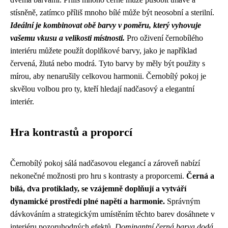
stísněně, zatímco příliš mnoho bílé může být neosobní a sterilní.
Ideální je kombinovat obě barvy v poměru, který vyhovuje
vašemu vkusu a velikosti místnosti.
Pro oživení černobílého
interiéru můžete použít doplňkové barvy, jako je například
červená, žlutá nebo modrá. Tyto barvy by měly být použity s
mírou, aby nenarušily celkovou harmonii. Černobílý pokoj je
skvělou volbou pro ty, kteří hledají nadčasový a elegantní
interiér.
Hra kontrastů a proporcí
Černobílý pokoj sálá nadčasovou elegancí a zároveň nabízí
nekonečné možnosti pro hru s kontrasty a proporcemi.
Černá a
bílá, dva protiklady, se vzájemně doplňují a vytváří
dynamické prostředí plné napětí a harmonie.
Správným
dávkováním a strategickým umístěním těchto barev dosáhnete v
interiéru pozoruhodných efektů.
Dominantní černá barva dodá