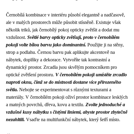
Černobílá kombinace v interiéru působí elegantně a nadčasově,
ale v malých prostorech může působit stísněně. Existuje však
několik triků, jak černobílý pokoj opticky zvětšit a dodat mu
vzdušnost.
Světlé barvy opticky zvětšují, proto v černobílém
pokoji volte bílou barvu jako dominantní.
Použijte ji na stěny,
strop a podlahu. Černou barvu pak aplikujte akcentově na
nábytek, doplňky a dekorace. Vytvoříte tak kontrastní a
dynamický prostor. Zrcadla jsou skvělým pomocníkem pro
optické zvětšení prostoru.
V černobílém pokoji umístěte zrcadlo
naproti oknu, čímž se do místnosti dostane více přirozeného
světla.
Nebojte se experimentovat s různými texturami a
materiály. V černobílém pokoji oživí prostor kombinace lesklých
a matných povrchů, dřeva, kovu a textilu.
Zvolte jednoduché a
vzdušné kusy nábytku s čistými liniemi, abyste prostor zbytečně
nezahltili.
Vsaďte na multifunkční nábytek, který šetří místo.