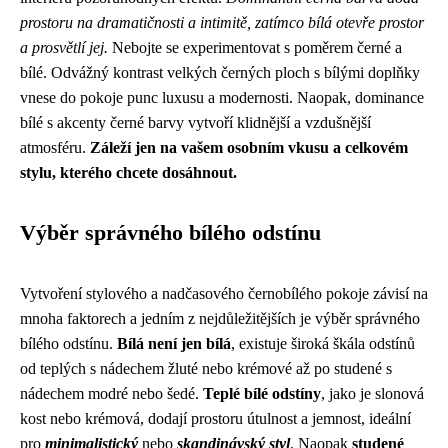
prostoru na dramatičnosti a intimitě, zatímco bílá otevře prostor
a prosvětlí jej.
Nebojte se experimentovat s poměrem černé a
bílé. Odvážný kontrast velkých černých ploch s bílými doplňky
vnese do pokoje punc luxusu a modernosti. Naopak, dominance
bílé s akcenty černé barvy vytvoří klidnější a vzdušnější
atmosféru.
Záleží jen na vašem osobním vkusu a celkovém
stylu, kterého chcete dosáhnout.
Výběr správného bílého odstínu
Vytvoření stylového a nadčasového černobílého pokoje závisí na
mnoha faktorech a jedním z nejdůležitějších je výběr správného
bílého odstínu.
Bílá není jen bílá
, existuje široká škála odstínů
od teplých s nádechem žluté nebo krémové až po studené s
nádechem modré nebo šedé.
Teplé bílé odstíny
, jako je slonová
kost nebo krémová, dodají prostoru útulnost a jemnost, ideální
pro
minimalistický
nebo
skandinávský styl
. Naopak
studené