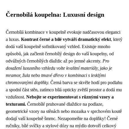
Černobílá koupelna: Luxusní design
Černobílá kombinace v koupelně evokuje nadčasovou eleganci
a luxus.
Kontrast černé a bílé vytváří dramatický efekt
, který
dodá vaší koupelně sofistikovaný vzhled. Existuje mnoho
způsobů, jak začlenit černobílý design do vaší koupelny, od
odvážných černobílých dlaždic až po jemné akcenty.
Pro
dosažení luxusního vzhledu volte kvalitní materiály, jako je
mramor, žula nebo tmavé dřevo v kombinaci s lesklými
chromovanými doplňky.
Černá barva se skvěle hodí pro podlahu
a spodní část stěn, zatímco bílá opticky zvětší prostor a dodá mu
vzdušnost.
Nebojte se experimentovat s různými vzory a
texturami.
Černobílé pruhované dlaždice na podlaze,
geometrické vzory na stěnách nebo mozaika v sprchovém koutě
dodají vaší koupelně šmrnc. Nezapomeňte na doplňky! Černé
ručníky, bílé svíčky a stylové dózy na mýdlo dotvoří celkový