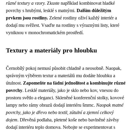
různé textury a vzory.
Zkuste například kombinovat hladké
povrchy s hrubými, lesklé s matnými.
Dalším důležitým
prvkem jsou rostliny.
Zelené rostliny oživí každý interiér a
dodají mu svěžest. Vsaďte na rostliny s výraznými listy, které
vyniknou v monochromatickém prostředí.
Textury a materiály pro hloubku
Černobílý pokoj nemusí působit chladně a neosobně. Naopak,
správným výběrem textur a materiálů mu dodáte hloubku a
útulnost.
Zapomeňte na fádní jednolitost a kombinujte různé
povrchy
. Lesklé materiály, jako je sklo nebo kov, vnesou do
prostoru světlo a eleganci. Skleněné konferenční stolky, kovové
lampy nebo rámy obrazů dodají interiéru šmrnc.
Naopak matné
povrchy, jako je dřevo nebo textil, zútulní a zjemní celkový
dojem
. Dřevěná podlaha, pletené koše nebo bavlněné závěsy
dodají interiéru teplo domova. Nebojte se experimentovat s