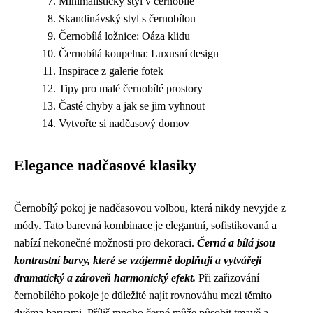
Minimalistický styl v černobílé
Skandinávský styl s černobílou
Černobílá ložnice: Oáza klidu
Černobílá koupelna: Luxusní design
Inspirace z galerie fotek
Tipy pro malé černobílé prostory
Časté chyby a jak se jim vyhnout
Vytvořte si nadčasový domov
Elegance nadčasové klasiky
Černobílý pokoj je nadčasovou volbou, která nikdy nevyjde z
módy. Tato barevná kombinace je elegantní, sofistikovaná a
nabízí nekonečné možnosti pro dekoraci.
Černá a bílá jsou
kontrastní barvy, které se vzájemně doplňují a vytvářejí
dramatický a zároveň harmonický efekt.
Při zařizování
černobílého pokoje je důležité najít rovnováhu mezi těmito
dvěma barvami. Příliš mnoho černé může působit tmavě a