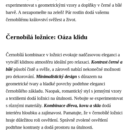
experimentovat s geometrickými vzory a doplňky v černé a bílé
barvě. A nezapomeňte na zeleň! Pár rostlin dodá vašemu
černobílému království svěžest a život.
Černobílá ložnice: Oáza klidu
Černobílá kombinace v ložnici evokuje nadčasovou eleganci a
vytváří klidnou atmosféru ideální pro relaxaci.
Kontrast černé a
bílé
působí čistě a svěže, a zároveň nabízí nekonečné možnosti
pro dekorování.
Minimalistický design
s důrazem na
geometrické tvary a hladké povrchy podtrhne eleganci
černobílého základu. Naopak, romantický styl s jemnými vzory
a textiliemi dodá ložnici na útulnosti. Nebojte se experimentovat
s různými materiály.
Kombinace dřeva, kovu a skla
dodá
interiéru hloubku a zajímavost. Pamatujte, že v černobílé ložnici
hraje důležitou roli osvětlení. Správně zvolené osvětlení
podtrhne kontrasty a dodá prostoru na útulnosti.