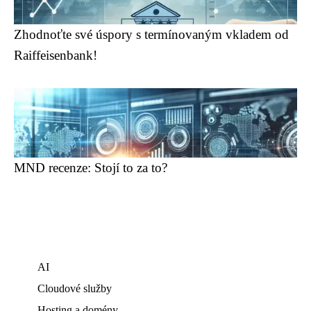
Zhodnoťte své úspory s termínovaným vkladem od
Raiffeisenbank!
MND recenze: Stojí to za to?
AI
Cloudové služby
Hosting a domény