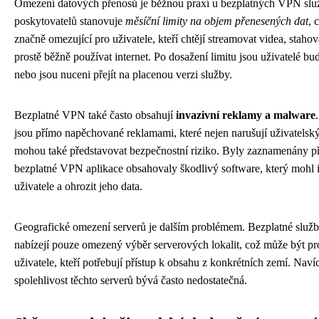
Omezení datových přenosů je běžnou praxí u bezplatných VPN sl
poskytovatelů stanovuje
měsíční limity na objem přenesených dat
, 
značně omezující pro uživatele, kteří chtějí streamovat videa, staho
prostě běžně používat internet. Po dosažení limitu jsou uživatelé bu
nebo jsou nuceni přejít na placenou verzi služby.
Bezplatné VPN také často obsahují
invazivní reklamy a malware
jsou přímo napěchované reklamami, které nejen narušují uživatelský 
mohou také představovat bezpečnostní riziko. Byly zaznamenány p
bezplatné VPN aplikace obsahovaly škodlivý software, který mohl i
uživatele a ohrozit jeho data.
Geografické omezení serverů je dalším problémem. Bezplatné služ
nabízejí pouze omezený výběr serverových lokalit, což může být pr
uživatele, kteří potřebují přístup k obsahu z konkrétních zemí. Navíc
spolehlivost těchto serverů bývá často nedostatečná.