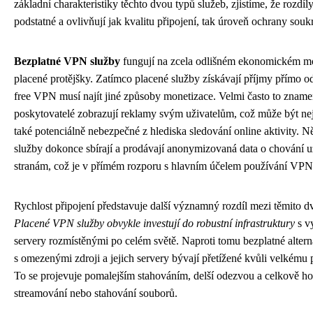
základní charakteristiky těchto dvou typů služeb, zjistíme, že rozdíl
podstatné a ovlivňují jak kvalitu připojení, tak úroveň ochrany souk
Bezplatné VPN služby
fungují na zcela odlišném ekonomickém mo
placené protějšky. Zatímco placené služby získávají příjmy přímo od
free VPN musí najít jiné způsoby monetizace. Velmi často to znamen
poskytovatelé zobrazují reklamy svým uživatelům, což může být nej
také potenciálně nebezpečné z hlediska sledování online aktivity. N
služby dokonce sbírají a prodávají anonymizovaná data o chování už
stranám, což je v přímém rozporu s hlavním účelem používání VPN
Rychlost připojení představuje další významný rozdíl mezi těmito 
Placené VPN služby obvykle investují do robustní infrastruktury
s v
servery rozmístěnými po celém světě. Naproti tomu bezplatné alterna
s omezenými zdroji a jejich servery bývají přetížené kvůli velkému 
To se projevuje pomalejším stahováním, delší odezvou a celkově ho
streamování nebo stahování souborů.