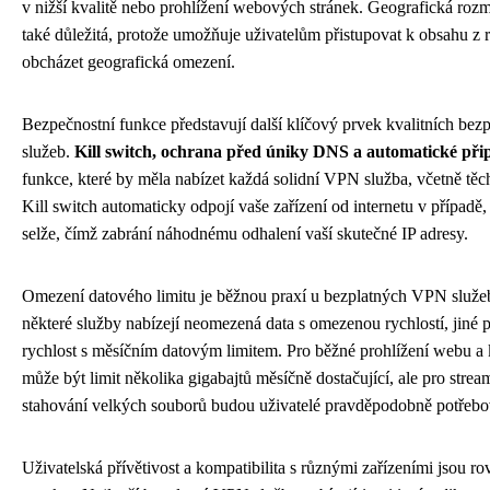
v nižší kvalitě nebo prohlížení webových stránek. Geografická rozma
také důležitá, protože umožňuje uživatelům přistupovat k obsahu z
obcházet geografická omezení.
Bezpečnostní funkce představují další klíčový prvek kvalitních be
služeb.
Kill switch, ochrana před úniky DNS a automatické při
funkce, které by měla nabízet každá solidní VPN služba, včetně těc
Kill switch automaticky odpojí vaše zařízení od internetu v případě
selže, čímž zabrání náhodnému odhalení vaší skutečné IP adresy.
Omezení datového limitu je běžnou praxí u bezplatných VPN služe
některé služby nabízejí neomezená data s omezenou rychlostí, jiné 
rychlost s měsíčním datovým limitem. Pro běžné prohlížení webu a 
může být limit několika gigabajtů měsíčně dostačující, ale pro stre
stahování velkých souborů budou uživatelé pravděpodobně potřebov
Uživatelská přívětivost a kompatibilita s různými zařízeními jsou ro