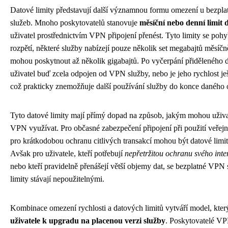
Datové limity představují další významnou formu omezení u bezp
služeb. Mnoho poskytovatelů stanovuje
měsíční nebo denní limit 
uživatel prostřednictvím VPN připojení přenést. Tyto limity se pohy
rozpětí, některé služby nabízejí pouze několik set megabajtů měsíčn
mohou poskytnout až několik gigabajtů. Po vyčerpání přiděleného d
uživatel buď zcela odpojen od VPN služby, nebo je jeho rychlost je
což prakticky znemožňuje další používání služby do konce daného 
Tyto datové limity mají přímý dopad na způsob, jakým mohou uživa
VPN využívat. Pro občasné zabezpečení připojení při použití veřejn
pro krátkodobou ochranu citlivých transakcí mohou být datové limity
Avšak pro uživatele, kteří potřebují
nepřetržitou ochranu svého int
nebo kteří pravidelně přenášejí větší objemy dat, se bezplatné VPN
limity stávají nepoužitelnými.
Kombinace omezení rychlosti a datových limitů vytváří model, kte
uživatele k upgradu na placenou verzi služby
. Poskytovatelé V