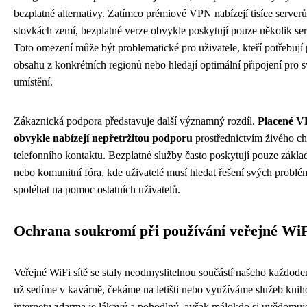
bezplatné alternativy. Zatímco prémiové VPN nabízejí tisíce serverů
stovkách zemí, bezplatné verze obvykle poskytují pouze několik se
Toto omezení může být problematické pro uživatele, kteří potřebují 
obsahu z konkrétních regionů nebo hledají optimální připojení pro 
umístění.
Zákaznická podpora představuje další významný rozdíl.
Placené V
obvykle nabízejí nepřetržitou podporu
prostřednictvím živého ch
telefonního kontaktu. Bezplatné služby často poskytují pouze zákl
nebo komunitní fóra, kde uživatelé musí hledat řešení svých probl
spoléhat na pomoc ostatních uživatelů.
Ochrana soukromí při používání veřejné WiF
Veřejné WiFi sítě se staly neodmyslitelnou součástí našeho každode
už sedíme v kavárně, čekáme na letišti nebo využíváme služeb knih
internetu zdarma je lákavý a pohodlný, avšak málokdo si uvědomuj