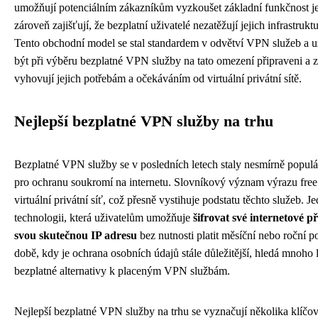
umožňují potenciálním zákazníkům vyzkoušet základní funkčnost jej
zároveň zajišťují, že bezplatní uživatelé nezatěžují jejich infrastruk
Tento obchodní model se stal standardem v odvětví VPN služeb a už
být při výběru bezplatné VPN služby na tato omezení připraveni a z
vyhovují jejich potřebám a očekáváním od virtuální privátní sítě.
Nejlepší bezplatné VPN služby na trhu
Bezplatné VPN služby se v posledních letech staly nesmírně popul
pro ochranu soukromí na internetu. Slovníkový význam výrazu free
virtuální privátní síť, což přesně vystihuje podstatu těchto služeb. J
technologii, která uživatelům umožňuje
šifrovat své internetové př
svou skutečnou IP adresu
bez nutnosti platit měsíční nebo roční p
době, kdy je ochrana osobních údajů stále důležitější, hledá mnoho l
bezplatné alternativy k placeným VPN službám.
Nejlepší bezplatné VPN služby na trhu se vyznačují několika klíčo