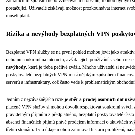
zahraničním zprávám nebo vzdělávacímu obsahu, mohou být tyto sl
postačující. Uživatelé získávají možnost prozkoumávat internet svob
museli platit.
Rizika a nevýhody bezplatných VPN poskyto
Bezplatné VPN služby se na první pohled mohou jevit jako atraktivn
ochranu soukromí na internetu, avšak jejich používání s sebou nese
nevýhody
, která je třeba pečlivě zvážit. Mnoho uživatelů si neuvě
poskytovatelé bezplatných VPN musí nějakým způsobem financova
serverů a infrastruktury, což často vede k problematickým obchodn
Jedním z nejzávažnějších rizik je
sběr a prodej osobních dat uživa
placené VPN služby si mohou dovolit respektovat soukromí svých 
pravidelným příjmům z předplatného, bezplatní poskytovatelé čast
absenci finančních příjmů právě prodejem informací o aktivitách sv
třetím stranám. Tyto údaje mohou zahrnovat historii prohlížení, na