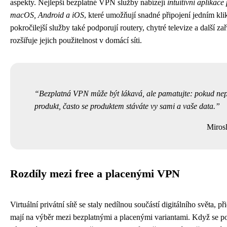
aspekty. Nejlepší bezplatné VPN služby nabízejí
intuitivní aplikac
macOS, Android a iOS
, které umožňují snadné připojení jedním kl
pokročilejší služby také podporují routery, chytré televize a další zař
rozšiřuje jejich použitelnost v domácí síti.
Bezplatná VPN může být lákavá, ale pamatujte: pokud nepl
produkt, často se produktem stáváte vy sami a vaše data.
Miros
Rozdíly mezi free a placenými VPN
Virtuální privátní sítě se staly nedílnou součástí digitálního světa, p
mají na výběr mezi bezplatnými a placenými variantami. Když se 