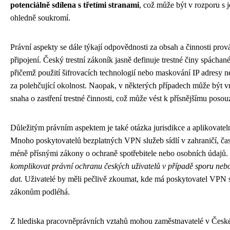
potenciálně sdílena s třetími stranami
, což může být v rozporu s 
ohledně soukromí.
Právní aspekty se dále týkají odpovědnosti za obsah a činnosti pr
připojení. Český trestní zákoník jasně definuje trestné činy spáchan
přičemž použití šifrovacích technologií nebo maskování IP adresy 
za polehčující okolnost. Naopak, v některých případech může být 
snaha o zastření trestné činnosti, což může vést k přísnějšímu posou
Důležitým právním aspektem je také otázka jurisdikce a aplikovatel
Mnoho poskytovatelů bezplatných VPN služeb sídlí v zahraničí, čast
méně přísnými zákony o ochraně spotřebitele nebo osobních údajů.
komplikovat právní ochranu českých uživatelů v případě sporu nebo 
dat.
Uživatelé by měli pečlivě zkoumat, kde má poskytovatel VPN s
zákonům podléhá.
Z hlediska pracovněprávních vztahů mohou zaměstnavatelé v České