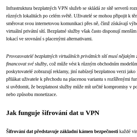
Infrastruktura bezplatných VPN služeb se skládá ze sítě serverů ro
různých lokalitách po celém světě. Uživatelé se mohou připojit k t
směrovat svou internetovou komunikaci přes ně, čímž získávají výh
virtuální privátní sítí. Bezplatné služby však často disponují menší
lokací ve srovnání s placenými alternativami.
Provozovatelé bezplatných virtuálních privátních sítí musí nějaký
financovat své služby
, což může vést k různým obchodním modelům
poskytovatelé zobrazují reklamy, jiní nabízejí bezplatnou verzi jako
přilákat uživatele k přechodu na placenou variantu s rozšířenými fu
si uvědomit, že bezplatnost služby může mít určité kompromisy v 
nebo způsobu monetizace.
Jak funguje šifrování dat u VPN
Šifrování dat představuje základní kámen bezpečnosti
každé vir