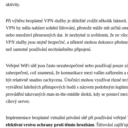
aktivity.
Při výběru bezplatné VPN služby je důležité zvážit několik faktorů. 
VPN by měla nabízet solidní šifrování, přestože může mít určitá ome
nebo množství přenesených dat. Je nezbytné si uvědomit, že
ne vše
VPN služby jsou stejně bezpečné
, a některé mohou dokonce představ
než samotné používání nechráněného připojení.
Veřejné WiFi sítě jsou často nezabezpečené nebo používají pouze z
zabezpečení, což znamená, že komunikace mezi vaším zařízením a
být relativně snadno zachycena. Útočníci mohou využívat různé tech
vytváření falešných přístupových bodů s názvem podobným legitimní
provádění takzvaných man-in-the-middle útoků, kdy se postaví mezi
cílový server.
Implementace bezplatné virtuální privátní sítě při používání veřejné
efektivní vrstvu ochrany proti těmto hrozbám
. Šifrování zajišťu