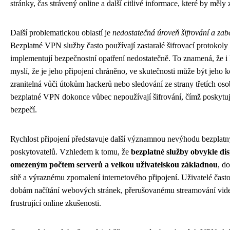
stránky, čas strávený online a další citlivé informace, které by měly
Další problematickou oblastí je
nedostatečná úroveň šifrování a zab
Bezplatné VPN služby často používají zastaralé šifrovací protokoly
implementují bezpečnostní opatření nedostatečně. To znamená, že i 
myslí, že je jeho připojení chráněno, ve skutečnosti může být jeho
zranitelná vůči útokům hackerů nebo sledování ze strany třetích os
bezplatné VPN dokonce vůbec nepoužívají šifrování, čímž poskytují
bezpečí.
Rychlost připojení představuje další významnou nevýhodu bezpla
poskytovatelů. Vzhledem k tomu, že
bezplatné služby obvykle di
omezeným počtem serverů a velkou uživatelskou základnou
, d
sítě a výraznému zpomalení internetového připojení. Uživatelé čast
dobám načítání webových stránek, přerušovanému streamování vide
frustrující online zkušenosti.