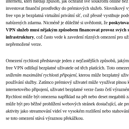
internetu, kteří hledají způsob, jak ochránit své soukromí online bez
investovat finanční prostředky do prémiových služeb. Slovníkový
free vpn je bezplatná virtuální privátní síť, což přesně vystihuje pod
nabízených zdarma. Nicméně je důležité si uvědomit, že
poskytova
VPN služeb musí nějakým způsobem financovat provoz svých s
infrastruktury
, což často vede k zavedení různých omezení pro už
nepřemožené verze.
Omezení rychlosti představuje jeden z nejčastějších způsobů, jakým
free VPN odlišují bezplatné uživatele od těch platících. Toto omezen
snížením maximální rychlosti připojení
, kterou může bezplatný uživ
používání služby. Zatímco prémiový uživatel může využívat plnou 
internetového připojení, uživatel bezplatné verze často čelí výrazn
Rychlost může být omezena například na pět nebo deset megabitů z
může být pro běžné prohlížení webových stránek dostačující, ale pr
aktivity jako streamování videí ve vysokém rozlišení nebo stahován
se toto omezení stává výraznou překážkou.