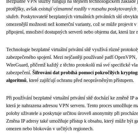
Bezplatné VPN služby fungují na stejném technologickém základě j
protějšky, avšak
existují významné rozdíly v rozsahu poskytovaných f
služeb
. Poskytovatelé bezplatných virtuálních privátních sítí obvykle
omezenější možnosti než komerční varianty, což se může projevit v 
připojení, množství dostupných serverů nebo objemu dat, která lze 
Technologie bezplatné virtuální privátní sítě využívá různé protokol
zabezpečeného spojení. Mezi nejčastěji používané patří OpenVPN
WireGuard, přičemž každý z těchto protokolů má své specifické vlas
zabezpečení.
Šifrování dat probíhá pomocí pokročilých kryptog
algoritmů
, které zajišťují ochranu před neoprávněným přístupem.
Při používání bezplatné virtuální privátní sítě dochází ke změně IP a
která je nahrazena adresou VPN serveru. Tento proces umožňuje m
polohy uživatele a poskytuje určitou úroveň anonymity při procházen
Změna IP adresy také umožňuje přístup k obsahu, který může být g
omezen nebo blokován v určitých regionech.