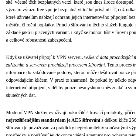
sítě, včetně těch bezplatných verzí, které jsou dnes široce dostupné
význam výrazu free vpn je bezplatná virtuální privátní síť, což odka
které uživatelům nabízejí ochranu jejich internetového připojení bez 
měsíční či roční poplatky. Princip šifrování u těchto služeb funguj
základě jako u placených variant, i když se mohou lišit v úrovni pou
a celkové robustnosti zabezpečení.
Když se uživatel připojí k VPN serveru,
veškerá data procházející 
zařízením a serverem procházejí procesem šifrování
. Tento proces t
informace do zakódované podoby, kterou může dešifrovat pouze př
odpovídajícím klíčem. V praxi to znamená, že pokud by někdo odp
internetové připojení, viděl by pouze nesmyslnou směs znaků a sym
skutečných dat.
Moderní VPN služby využívají pokročilé šifrovací protokoly, přiče
nejrozšířenějším standardem je AES šifrování
s délkou klíče 256
šifrování je považován za prakticky neprolomitelný současnými vý
prostředky a používají jej dokonce vládní agentury pro ochranu tajn