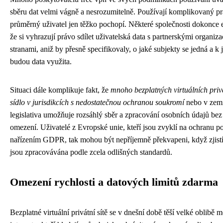
sběru dat velmi vágně a nesrozumitelně. Používají komplikovaný pr
průměrný uživatel jen těžko pochopí. Některé společnosti dokonce e
že si vyhrazují právo sdílet uživatelská data s partnerskými organiza
stranami, aniž by přesně specifikovaly, o jaké subjekty se jedná a 
budou data využita.
Situaci dále komplikuje fakt, že
mnoho bezplatných virtuálních privá
sídlo v jurisdikcích s nedostatečnou ochranou soukromí
nebo v zemí
legislativa umožňuje rozsáhlý sběr a zpracování osobních údajů bez
omezení. Uživatelé z Evropské unie, kteří jsou zvyklí na ochranu 
nařízením GDPR, tak mohou být nepříjemně překvapeni, když zjistí,
jsou zpracovávána podle zcela odlišných standardů.
Omezení rychlosti a datových limitů zdarma
Bezplatné virtuální privátní sítě se v dnešní době těší velké oblibě m