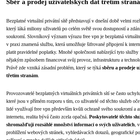
Sběr a prodej uživatelských dat třetím stran
Bezplatné virtuální privátní sítě představují v dnešní době velmi ro
který láká miliony uživatelů po celém světě svou dostupností a zdá
soukromí. Slovníkový význam výrazu free vpn je bezplatná virtuální 
v praxi znamená službu, která umožňuje šifrované připojení k intern
platit pravidelné poplatky. Mnohé společnosti nabízející tyto služby
nějakým způsobem financovat svůj provoz, infrastrukturu a technol
Právě zde vzniká zásadní problém, který se týká
sběru a prodeje u
třetím stranám
.
Provozovatelé bezplatných virtuálních privátních sítí se často uchylu
které jsou v přímém rozporu s tím, co uživatelé od těchto služeb oč
lidé využívají free vpn především kvůli ochraně svého soukromí a 
internetu, realita bývá často zcela opačná.
Poskytovatelé těchto sl
shromažďují rozsáhlé množství informací o svých uživatelích
, 
prohlížení webových stránek, vyhledávacích dotazů, geografické po