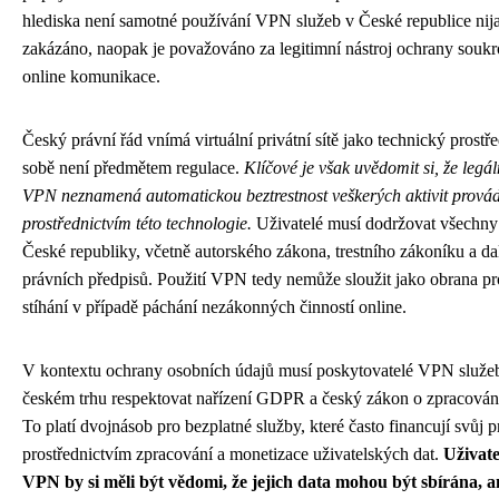
hlediska není samotné používání VPN služeb v České republice ni
zakázáno, naopak je považováno za legitimní nástroj ochrany soukr
online komunikace.
Český právní řád vnímá virtuální privátní sítě jako technický prostř
sobě není předmětem regulace.
Klíčové je však uvědomit si, že legá
VPN neznamená automatickou beztrestnost veškerých aktivit prová
prostřednictvím této technologie.
Uživatelé musí dodržovat všechny
České republiky, včetně autorského zákona, trestního zákoníku a da
právních předpisů. Použití VPN tedy nemůže sloužit jako obrana pro
stíhání v případě páchání nezákonných činností online.
V kontextu ochrany osobních údajů musí poskytovatelé VPN služeb
českém trhu respektovat nařízení GDPR a český zákon o zpracován
To platí dvojnásob pro bezplatné služby, které často financují svůj 
prostřednictvím zpracování a monetizace uživatelských dat.
Uživate
VPN by si měli být vědomi, že jejich data mohou být sbírána, 