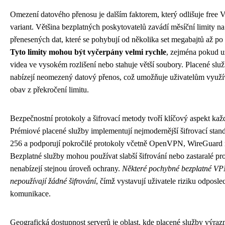
Omezení datového přenosu je dalším faktorem, který odlišuje free
variant. Většina bezplatných poskytovatelů zavádí měsíční limity n
přenesených dat, které se pohybují od několika set megabajtů až po 
Tyto limity mohou být vyčerpány velmi rychle
, zejména pokud už
videa ve vysokém rozlišení nebo stahuje větší soubory. Placené slu
nabízejí neomezený datový přenos, což umožňuje uživatelům využív
obav z překročení limitu.
Bezpečnostní protokoly a šifrovací metody tvoří klíčový aspekt ka
Prémiové placené služby implementují nejmodernější šifrovací sta
256 a podporují pokročilé protokoly včetně OpenVPN, WireGuard
Bezplatné služby mohou používat slabší šifrování nebo zastaralé pro
nenabízejí stejnou úroveň ochrany.
Některé pochybné bezplatné VP
nepoužívají žádné šifrování
, čímž vystavují uživatele riziku odposle
komunikace.
Geografická dostupnost serverů je oblast, kde placené služby výraz