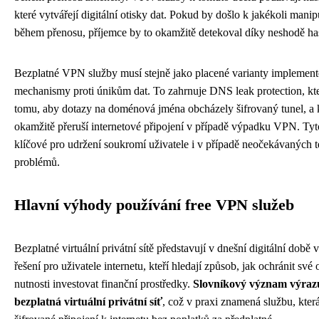
které vytvářejí digitální otisky dat. Pokud by došlo k jakékoli manip
během přenosu, příjemce by to okamžitě detekoval díky neshodě ha
Bezplatné VPN služby musí stejně jako placené varianty implemen
mechanismy proti únikům dat. To zahrnuje DNS leak protection, kt
tomu, aby dotazy na doménová jména obcházely šifrovaný tunel, a ki
okamžitě přeruší internetové připojení v případě výpadku VPN. Tyt
klíčové pro udržení soukromí uživatele i v případě neočekávaných 
problémů.
Hlavní výhody používání free VPN služeb
Bezplatné virtuální privátní sítě představují v dnešní digitální době v
řešení pro uživatele internetu, kteří hledají způsob, jak ochránit své 
nutnosti investovat finanční prostředky.
Slovníkový význam výrazu
bezplatná virtuální privátní síť
, což v praxi znamená službu, kte