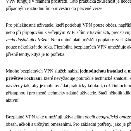
VPN funguje v reálném prostředí. Tato praktická zkušenost je neoce
případným rozhodnutím o investici do placené verze.
Pro příležitostné uživatele, kteří potřebují VPN pouze občas, napřík
nebo při připojování k veřejným WiFi sítím v kavárnách, představuj
zcela dostačující řešení
. Není nutné platit měsíční poplatky za služb
pouze několikrát do roka. Flexibilita bezplatných VPN umožňuje a
přesně tehdy, když je to potřeba.
Mnoho bezplatných VPN služeb nabízí
jednoduchou instalaci a u
přívětivé rozhraní
, které nevyžaduje pokročilé technické znalosti.
navrženy tak, aby je mohl ovládat prakticky kdokoli, což činí ochr
přístupnou i pro méně technicky zdatné uživatele. Stačí několik klikn
aktivní.
Bezplatné VPN také umožňují uživatelům
obejít geografická omeze
obsah, ačkoli s určitými omezeními. Pro základní potřeby, jako je př