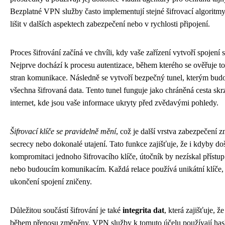
Bezplatné VPN služby často implementují stejné šifrovací algoritm
lišit v dalších aspektech zabezpečení nebo v rychlosti připojení.
Proces šifrování začíná ve chvíli, kdy vaše zařízení vytvoří spojen
Nejprve dochází k procesu autentizace, během kterého se ověřuje t
stran komunikace. Následně se vytvoří bezpečný tunel, kterým bud
všechna šifrovaná data. Tento tunel funguje jako chráněná cesta skr
internet, kde jsou vaše informace ukryty před zvědavými pohledy.
Šifrovací klíče se pravidelně mění
, což je další vrstva zabezpečení 
secrecy nebo dokonalé utajení. Tato funkce zajišťuje, že i kdyby do
kompromitaci jednoho šifrovacího klíče, útočník by nezískal přístu
nebo budoucím komunikacím. Každá relace používá unikátní klíče, 
ukončení spojení zničeny.
Důležitou součástí šifrování je také
integrita dat
, která zajišťuje, 
během přenosu změněny. VPN služby k tomuto účelu používají has