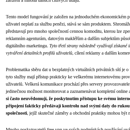
zařízení a mnoha dalších citlivých údajů.
Tento model fungování je založen na jednoduchém ekonomickém p
uživatel neplatí za službu penězi, stává se sám produktem. Shromáž
představují pro mnoho společností cennou komoditu, kterou lze zpe
reklamním agenturám, datovým makléřům a dalším subjektům působ
digitálního marketingu.
Tyto třetí strany následně využívají získané
vytváření detailních profilů uživatelů
, cílení reklamy a dalším kome
Problematika sběru dat u bezplatných virtuálních privátních sítí je o 
tyto služby mají přístup prakticky ke veškerému internetovému pro
uživatelů. Veškerá komunikace prochází přes servery provozovatel
jedinečnou možnost monitorovat a zaznamenávat kompletní online a
si často neuvědomují, že poskytnutím přístupu ke svému inter
připojení fakticky předávají kontrolu nad svými daty do ruko
společnosti
, jejíž skutečné záměry a obchodní praktiky mohou být n
Mnoho poskytovatelů free vpn ve svých podmínkách používání uvá