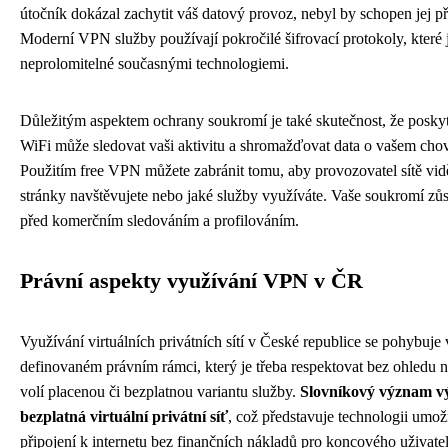
útočník dokázal zachytit váš datový provoz, nebyl by schopen jej př
Moderní VPN služby používají pokročilé šifrovací protokoly, které 
neprolomitelné současnými technologiemi.
Důležitým aspektem ochrany soukromí je také skutečnost, že poskyt
WiFi může sledovat vaši aktivitu a shromažďovat data o vašem chov
Použitím free VPN můžete zabránit tomu, aby provozovatel sítě vid
stránky navštěvujete nebo jaké služby využíváte. Vaše soukromí zů
před komerčním sledováním a profilováním.
Právní aspekty využívání VPN v ČR
Využívání virtuálních privátních sítí v České republice se pohybuje 
definovaném právním rámci, který je třeba respektovat bez ohledu na
volí placenou či bezplatnou variantu služby.
Slovníkový význam vý
bezplatná virtuální privátní síť
, což představuje technologii umož
připojení k internetu bez finančních nákladů pro koncového uživate