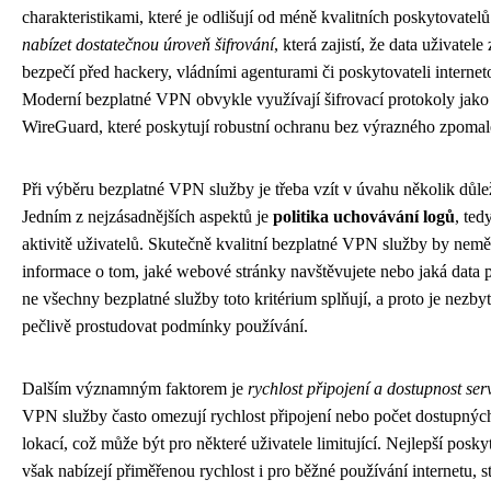
charakteristikami, které je odlišují od méně kvalitních poskytovatel
nabízet dostatečnou úroveň šifrování
, která zajistí, že data uživatel
bezpečí před hackery, vládními agenturami či poskytovateli internet
Moderní bezplatné VPN obvykle využívají šifrovací protokoly j
WireGuard, které poskytují robustní ochranu bez výrazného zpomale
Při výběru bezplatné VPN služby je třeba vzít v úvahu několik důlež
Jedním z nejzásadnějších aspektů je
politika uchovávání logů
, te
aktivitě uživatelů. Skutečně kvalitní bezplatné VPN služby by nemě
informace o tom, jaké webové stránky navštěvujete nebo jaká data 
ne všechny bezplatné služby toto kritérium splňují, a proto je nezb
pečlivě prostudovat podmínky používání.
Dalším významným faktorem je
rychlost připojení a dostupnost ser
VPN služby často omezují rychlost připojení nebo počet dostupnýc
lokací, což může být pro některé uživatele limitující. Nejlepší posky
však nabízejí přiměřenou rychlost i pro běžné používání internetu, 