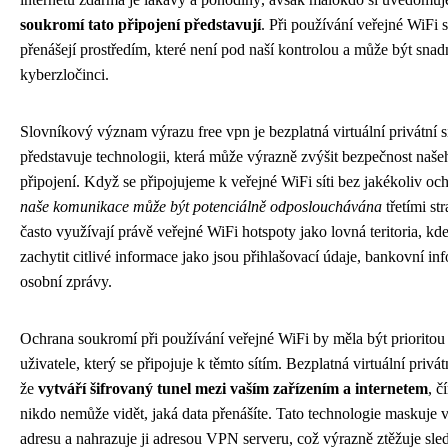
soukromí tato připojení představují
. Při používání veřejné WiFi s
přenášejí prostředím, které není pod naší kontrolou a může být snad
kyberzločinci.
Slovníkový význam výrazu free vpn je bezplatná virtuální privátní s
představuje technologii, která může výrazně zvýšit bezpečnost naše
připojení. Když se připojujeme k veřejné WiFi síti bez jakékoliv oc
naše komunikace může být potenciálně odposlouchávána
třetími st
často využívají právě veřejné WiFi hotspoty jako lovná teritoria, 
zachytit citlivé informace jako jsou přihlašovací údaje, bankovní i
osobní zprávy.
Ochrana soukromí při používání veřejné WiFi by měla být priorito
uživatele, který se připojuje k těmto sítím. Bezplatná virtuální privát
že
vytváří šifrovaný tunel mezi vaším zařízením a internetem
, č
nikdo nemůže vidět, jaká data přenášíte. Tato technologie maskuje 
adresu a nahrazuje ji adresou VPN serveru, což výrazně ztěžuje sle