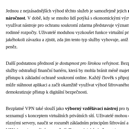
Jednou z nejzásadnějších výhod těchto služeb je samozřejmě jejich
náročnost
. V době, kdy se mnoho lidí potýká s ekonomickými vý
využívat nástroje pro ochranu soukromí zdarma představuje význa
rodinné rozpočty. Uživatelé moduhou vyzkoušet funkce virtuální pri
jakéhokoli závazku a zjistit, zda jim tento typ služby vyhovuje, aniž 
peněz.
Další podstatnou předností je
dostupnost pro širokou veřejnost
. Bez
služby odstraňují finanční bariéru, která by mohla bránit méně maj
přístupu k základní ochraně soukromí online. Každý člověk s připoj
může stáhnout aplikaci a začít okamžitě využívat výhod šifrovaného
demokratizuje přístup k digitální bezpečnosti.
Bezplatné VPN také slouží jako
výborný vzdělávací nástroj
pro ty
seznamují s konceptem virtuálních privátních sítí. Uživatelé mohou
různými servery, naučit se rozumět základním principům šifrování a