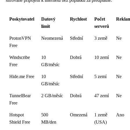
šifrované připojení k internetu bez poplatků za předplatné.
Poskytovatel
Datový
Rychlost
Počet
Rekla
limit
serverů
ProtonVPN
Neomezená
Střední
3 země
Ne
Free
Windscribe
10
Dobrá
10 zemí
Ne
Free
GB/měsíc
Hide.me Free
10
Střední
5 zemí
Ne
GB/měsíc
TunnelBear
2 GB/měsíc
Dobrá
47 zemí
Ne
Free
Hotspot
500
Omezená
1 země
Ano
Shield Free
MB/den
(USA)