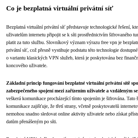
Co je bezplatná virtuální privátní síť
Bezplatná virtuální privátní síť představuje technologické řešení, k
uživatelům internetu připojit se k síti prostřednictvím šifrovaného tu
platit za tuto službu. Slovníkový význam výrazu free vpn je bezplatn
privátní síť, což přesně vystihuje podstatu této technologie dostupn
o variantu klasických VPN služeb, která je poskytována bez finanč
koncového uživatele.
Základní princip fungování bezplatné virtuální privátní sítě sp
zabezpečeného spojení mezi zařízením uživatele a vzdáleným s
veškerá komunikace procházející tímto spojením je šifrována. Tato 
komunikace zajišťuje, že třetí strany, včetně poskytovatelů interneto
nemohou snadno sledovat online aktivity uživatele nebo získat příst
datům přenášeným po síti.