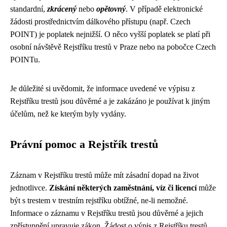
standardní,
zkrácený
nebo
opětovný
. V případě elektronické
žádosti prostřednictvím dálkového přístupu (např. Czech
POINT) je poplatek nejnižší. O něco vyšší poplatek se platí při
osobní návštěvě Rejstříku trestů v Praze nebo na pobočce Czech
POINTu.
Je důležité si uvědomit, že informace uvedené ve výpisu z
Rejstříku trestů jsou důvěrné a je zakázáno je používat k jiným
účelům, než ke kterým byly vydány.
Právní pomoc a Rejstřík trestů
Záznam v Rejstříku trestů může mít zásadní dopad na život
jednotlivce.
Získání některých zaměstnání, víz či licencí
může
být s trestem v trestním rejstříku obtížné, ne-li nemožné.
Informace o záznamu v Rejstříku trestů jsou důvěrné a jejich
zpřístupnění upravuje zákon. Žádost o výpis z Rejstříku trestů