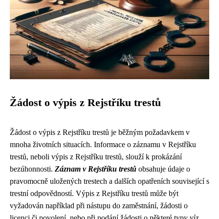
Žádost o výpis z Rejstříku trestů
Žádost o výpis z Rejstříku trestů je běžným požadavkem v
mnoha životních situacích. Informace o záznamu v Rejstříku
trestů, neboli výpis z Rejstříku trestů, slouží k prokázání
bezúhonnosti.
Záznam v Rejstříku trestů
obsahuje údaje o
pravomocně uložených trestech a dalších opatřeních související s
trestní odpovědností. Výpis z Rejstříku trestů může být
vyžadován například při nástupu do zaměstnání, žádosti o
licenci či povolení, nebo při podání žádosti o některé typy víz.