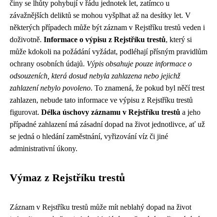
činy se lhůty pohybují v řádu jednotek let, zatímco u
závažnějších deliktů se mohou vyšplhat až na desítky let. V
některých případech může být záznam v Rejstříku trestů veden i
doživotně.
Informace o výpisu z Rejstříku trestů
, který si
může kdokoli na požádání vyžádat, podléhají přísným pravidlům
ochrany osobních údajů.
Výpis obsahuje pouze informace o
odsouzeních, která dosud nebyla zahlazena nebo jejichž
zahlazení nebylo povoleno
. To znamená, že pokud byl něčí trest
zahlazen, nebude tato informace ve výpisu z Rejstříku trestů
figurovat.
Délka úschovy záznamu v Rejstříku trestů
a jeho
případné zahlazení má zásadní dopad na život jednotlivce, ať už
se jedná o hledání zaměstnání, vyřizování víz či jiné
administrativní úkony.
Výmaz z Rejstříku trestů
Záznam v Rejstříku trestů může mít neblahý dopad na život