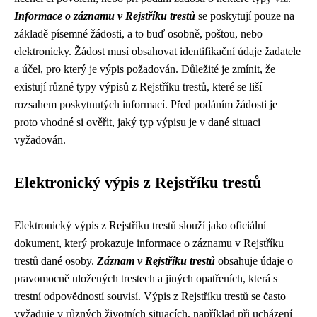
Informace o záznamu v Rejstříku trestů
se poskytují pouze na
základě písemné žádosti, a to buď osobně, poštou, nebo
elektronicky. Žádost musí obsahovat identifikační údaje žadatele
a účel, pro který je výpis požadován. Důležité je zmínit, že
existují různé typy výpisů z Rejstříku trestů, které se liší
rozsahem poskytnutých informací. Před podáním žádosti je
proto vhodné si ověřit, jaký typ výpisu je v dané situaci
vyžadován.
Elektronický výpis z Rejstříku trestů
Elektronický výpis z Rejstříku trestů slouží jako oficiální
dokument, který prokazuje informace o záznamu v Rejstříku
trestů dané osoby.
Záznam v Rejstříku trestů
obsahuje údaje o
pravomocně uložených trestech a jiných opatřeních, která s
trestní odpovědností souvisí. Výpis z Rejstříku trestů se často
vyžaduje v různých životních situacích, například při ucházení