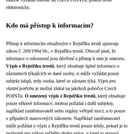
elektronicky.
Kdo má přístup k informacím?
Přístup k informacím obsaženým v Rejstříku trestů upravuje
zákon č. 269/1994 Sb., o Rejstříku trestů. Obecně platí, že
informace o odsouzení jsou důvěrné a přístup k nim je omezen.
Výpis z Rejstříku trestů
, který obsahuje úplné informace o
záznamech týkajících se dané osoby, si může vyžádat pouze
subjekt údajů, tedy osoba, které se záznam týká.
Výpis pro
vlastní potřebu
je možné získat na jakékoli pobočce Czech
POINTu.
O omezený výpis z Rejstříku trestů
, který obsahuje
pouze některé informace, mohou požádat i další subjekty,
například zaměstnavatelé nebo orgány veřejné moci, a to pouze
v případech stanovených zákonem. Například zaměstnavatel
může požádat o výpis z Rejstříku trestů pouze tehdy, pokud je to
nezbytné pro výkon určitého druhu práce, u které to stanoví