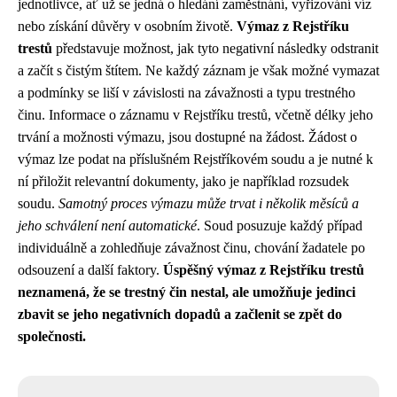
jednotlivce, ať už se jedná o hledání zaměstnání, vyřizování víz
nebo získání důvěry v osobním životě.
Výmaz z Rejstříku
trestů
představuje možnost, jak tyto negativní následky odstranit
a začít s čistým štítem. Ne každý záznam je však možné vymazat
a podmínky se liší v závislosti na závažnosti a typu trestného
činu. Informace o záznamu v Rejstříku trestů, včetně délky jeho
trvání a možnosti výmazu, jsou dostupné na žádost. Žádost o
výmaz lze podat na příslušném Rejstříkovém soudu a je nutné k
ní přiložit relevantní dokumenty, jako je například rozsudek
soudu.
Samotný proces výmazu může trvat i několik měsíců a
jeho schválení není automatické
. Soud posuzuje každý případ
individuálně a zohledňuje závažnost činu, chování žadatele po
odsouzení a další faktory.
Úspěšný výmaz z Rejstříku trestů
neznamená, že se trestný čin nestal, ale umožňuje jedinci
zbavit se jeho negativních dopadů a začlenit se zpět do
společnosti.