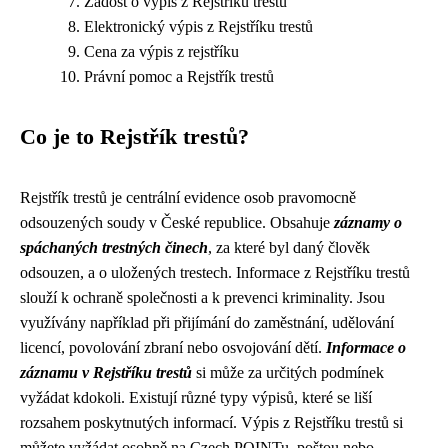
Žádost o výpis z Rejstříku trestů
Elektronický výpis z Rejstříku trestů
Cena za výpis z rejstříku
Právní pomoc a Rejstřík trestů
Co je to Rejstřík trestů?
Rejstřík trestů je centrální evidence osob pravomocně
odsouzených soudy v České republice. Obsahuje
záznamy o
spáchaných trestných činech
, za které byl daný člověk
odsouzen, a o uložených trestech. Informace z Rejstříku trestů
slouží k ochraně společnosti a k prevenci kriminality. Jsou
využívány například při přijímání do zaměstnání, udělování
licencí, povolování zbraní nebo osvojování dětí.
Informace o
záznamu v Rejstříku trestů
si může za určitých podmínek
vyžádat kdokoli. Existují různé typy výpisů, které se liší
rozsahem poskytnutých informací. Výpis z Rejstříku trestů si
můžete vyžádat osobně na Czech POINTu, poštou nebo