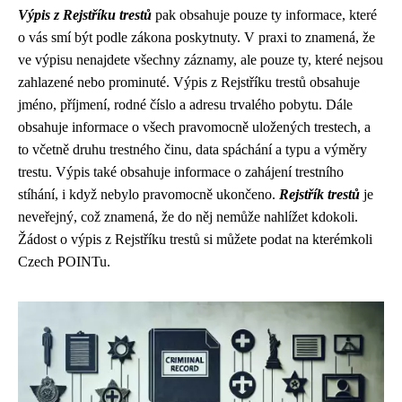
Výpis z Rejstříku trestů
pak obsahuje pouze ty informace, které
o vás smí být podle zákona poskytnuty. V praxi to znamená, že
ve výpisu nenajdete všechny záznamy, ale pouze ty, které nejsou
zahlazené nebo prominuté. Výpis z Rejstříku trestů obsahuje
jméno, příjmení, rodné číslo a adresu trvalého pobytu. Dále
obsahuje informace o všech pravomocně uložených trestech, a
to včetně druhu trestného činu, data spáchání a typu a výměry
trestu. Výpis také obsahuje informace o zahájení trestního
stíhání, i když nebylo pravomocně ukončeno.
Rejstřík trestů
je
neveřejný, což znamená, že do něj nemůže nahlížet kdokoli.
Žádost o výpis z Rejstříku trestů si můžete podat na kterémkoli
Czech POINTu.