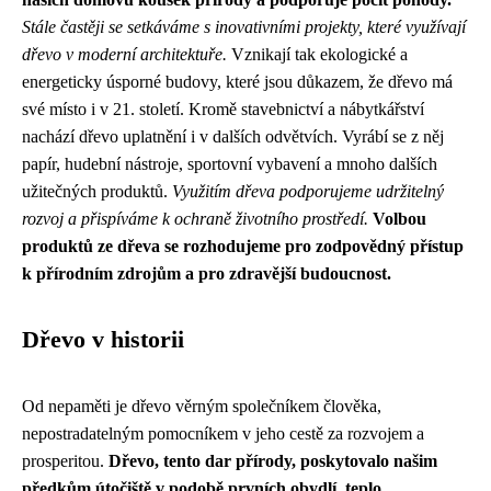
Stále častěji se setkáváme s inovativními projekty, které využívají
dřevo v moderní architektuře.
Vznikají tak ekologické a
energeticky úsporné budovy, které jsou důkazem, že dřevo má
své místo i v 21. století. Kromě stavebnictví a nábytkářství
nachází dřevo uplatnění i v dalších odvětvích. Vyrábí se z něj
papír, hudební nástroje, sportovní vybavení a mnoho dalších
užitečných produktů.
Využitím dřeva podporujeme udržitelný
rozvoj a přispíváme k ochraně životního prostředí.
Volbou
produktů ze dřeva se rozhodujeme pro zodpovědný přístup
k přírodním zdrojům a pro zdravější budoucnost.
Dřevo v historii
Od nepaměti je dřevo věrným společníkem člověka,
nepostradatelným pomocníkem v jeho cestě za rozvojem a
prosperitou.
Dřevo, tento dar přírody, poskytovalo našim
předkům útočiště v podobě prvních obydlí, teplo