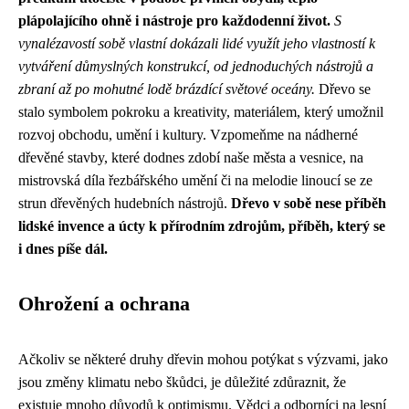
plápolajícího ohně i nástroje pro každodenní život.
S
vynalézavostí sobě vlastní dokázali lidé využít jeho vlastností k
vytváření důmyslných konstrukcí, od jednoduchých nástrojů a
zbraní až po mohutné lodě brázdící světové oceány.
Dřevo se
stalo symbolem pokroku a kreativity, materiálem, který umožnil
rozvoj obchodu, umění i kultury. Vzpomeňme na nádherné
dřevěné stavby, které dodnes zdobí naše města a vesnice, na
mistrovská díla řezbářského umění či na melodie linoucí se ze
strun dřevěných hudebních nástrojů.
Dřevo v sobě nese příběh
lidské invence a úcty k přírodním zdrojům, příběh, který se
i dnes píše dál.
Ohrožení a ochrana
Ačkoliv se některé druhy dřevin mohou potýkat s výzvami, jako
jsou změny klimatu nebo škůdci, je důležité zdůraznit, že
existuje mnoho důvodů k optimismu. Vědci a odborníci na lesní