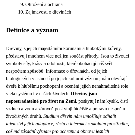
Ohrožení a ochrana
Zajímavosti o dřevinách
Definice a význam
Dřeviny, s jejich majestátními korunami a hlubokými kořeny,
představují mnohem více než jen součást přírody. Jsou to živoucí
symboly síly, krásy a odolnosti, které obohacují náš svět
nespočtem způsobů. Informace o dřevinách, od jejich
biologických vlastností po jejich kulturní význam, nám otevírají
dveře k hlubšímu pochopení a ocenění jejich nenahraditelné role
v ekosystému i v našich životech.
Dřeviny jsou
nepostradatelné pro život na Zemi
, poskytují nám kyslík, čistí
vzduch a vodu a zároveň poskytují útočiště a potravu nespočtu
živočišných druhů.
Studium dřevin nám umožňuje odhalit
tajemství jejich adaptace, růstu a interakcí s okolním prostředím,
což má zásadní význam pro ochranu a obnovu lesních