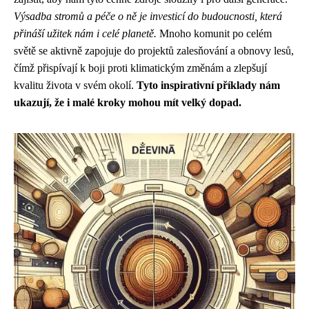
Výsadba stromů a péče o ně je investicí do budoucnosti, která
přináší užitek nám i celé planetě.
Mnoho komunit po celém
světě se aktivně zapojuje do projektů zalesňování a obnovy lesů,
čímž přispívají k boji proti klimatickým změnám a zlepšují
kvalitu života v svém okolí.
Tyto inspirativní příklady nám
ukazují, že i malé kroky mohou mít velký dopad.