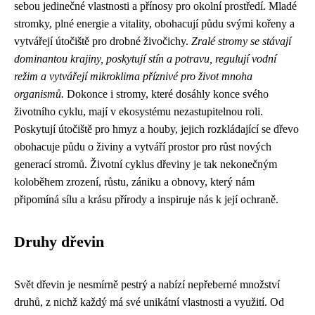
sebou jedinečné vlastnosti a přínosy pro okolní prostředí. Mladé
stromky, plné energie a vitality, obohacují půdu svými kořeny a
vytvářejí útočiště pro drobné živočichy.
Zralé stromy se stávají
dominantou krajiny, poskytují stín a potravu, regulují vodní
režim a vytvářejí mikroklima příznivé pro život mnoha
organismů.
Dokonce i stromy, které dosáhly konce svého
životního cyklu, mají v ekosystému nezastupitelnou roli.
Poskytují útočiště pro hmyz a houby, jejich rozkládající se dřevo
obohacuje půdu o živiny a vytváří prostor pro růst nových
generací stromů. Životní cyklus dřeviny je tak nekonečným
koloběhem zrození, růstu, zániku a obnovy, který nám
připomíná sílu a krásu přírody a inspiruje nás k její ochraně.
Druhy dřevin
Svět dřevin je nesmírně pestrý a nabízí nepřeberné množství
druhů, z nichž každý má své unikátní vlastnosti a využití. Od