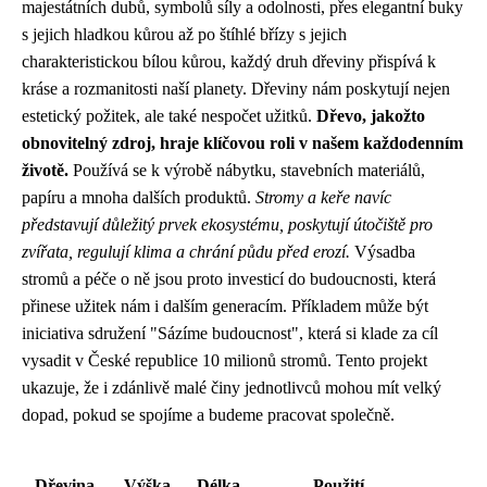
majestátních dubů, symbolů síly a odolnosti, přes elegantní buky
s jejich hladkou kůrou až po štíhlé břízy s jejich
charakteristickou bílou kůrou, každý druh dřeviny přispívá k
kráse a rozmanitosti naší planety. Dřeviny nám poskytují nejen
estetický požitek, ale také nespočet užitků.
Dřevo, jakožto
obnovitelný zdroj, hraje klíčovou roli v našem každodenním
životě.
Používá se k výrobě nábytku, stavebních materiálů,
papíru a mnoha dalších produktů.
Stromy a keře navíc
představují důležitý prvek ekosystému, poskytují útočiště pro
zvířata, regulují klima a chrání půdu před erozí.
Výsadba
stromů a péče o ně jsou proto investicí do budoucnosti, která
přinese užitek nám i dalším generacím. Příkladem může být
iniciativa sdružení "Sázíme budoucnost", která si klade za cíl
vysadit v České republice 10 milionů stromů. Tento projekt
ukazuje, že i zdánlivě malé činy jednotlivců mohou mít velký
dopad, pokud se spojíme a budeme pracovat společně.
Dřevina
Výška
Délka
Použití