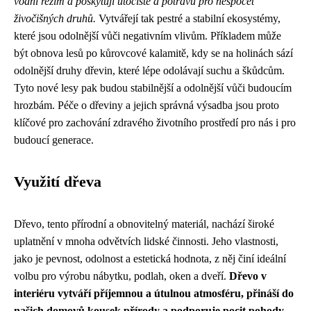
vodní režim a poskytují útočiště a potravu pro nespočet
živočišných druhů.
Vytvářejí tak pestré a stabilní ekosystémy,
které jsou odolnější vůči negativním vlivům. Příkladem může
být obnova lesů po kůrovcové kalamitě, kdy se na holinách sází
odolnější druhy dřevin, které lépe odolávají suchu a škůdcům.
Tyto nové lesy pak budou stabilnější a odolnější vůči budoucím
hrozbám. Péče o dřeviny a jejich správná výsadba jsou proto
klíčové pro zachování zdravého životního prostředí pro nás i pro
budoucí generace.
Využití dřeva
Dřevo, tento přírodní a obnovitelný materiál, nachází široké
uplatnění v mnoha odvětvích lidské činnosti. Jeho vlastnosti,
jako je pevnost, odolnost a estetická hodnota, z něj činí ideální
volbu pro výrobu nábytku, podlah, oken a dveří.
Dřevo v
interiéru vytváří příjemnou a útulnou atmosféru, přináší do
našich domovů kousek přírody a podporuje pocit pohody.