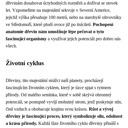
dřevinám dosahovat úctyhodných rozměrů a dožívat se stovek
let. Vzpomeňme na majestátní sekvoje v Severní Americe,
jejichž výška přesahuje 100 metrů, nebo na starobylé olivovníky
ve Středomoří, které plodí ovoce již po tisíciletí.
Pochopení
anatomie dřevin nám umožňuje lépe pečovat o tyto
fascinující organismy
a využívat jejich potenciál pro dobro nás
všech.
Životní cyklus
Dřeviny, tito majestátní strážci naší planety, procházejí
fascinujícím životním cyklem, který je úzce spjat s rytmem
přírody. Od malého semínka, které v sobě skrývá ohromný
potenciál, se postupně vyvíjí mohutný strom, jenž poskytuje stín,
čistí vzduch a obohacuje krajinu svou krásou.
Růst a vývoj
dřeviny je fascinující proces, který symbolizuje sílu, odolnost
a krásu přírody.
Každá fáze životního cyklu dřeviny přináší s