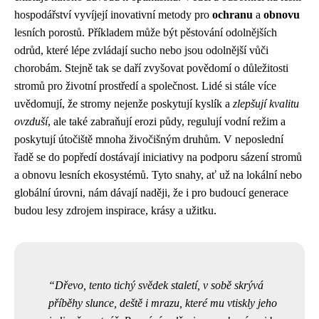
hospodářství vyvíjejí inovativní metody pro
ochranu
a
obnovu
lesních porostů. Příkladem může být pěstování odolnějších
odrůd, které lépe zvládají sucho nebo jsou odolnější vůči
chorobám. Stejně tak se daří zvyšovat povědomí o důležitosti
stromů pro životní prostředí a společnost. Lidé si stále více
uvědomují, že stromy nejenže poskytují kyslík a
zlepšují kvalitu
ovzduší
, ale také zabraňují erozi půdy, regulují vodní režim a
poskytují útočiště mnoha živočišným druhům. V neposlední
řadě se do popředí dostávají iniciativy na podporu sázení stromů
a obnovu lesních ekosystémů. Tyto snahy, ať už na lokální nebo
globální úrovni, nám dávají naději, že i pro budoucí generace
budou lesy zdrojem inspirace, krásy a užitku.
Dřevo, tento tichý svědek staletí, v sobě skrývá
příběhy slunce, deště i mrazu, které mu vtiskly jeho