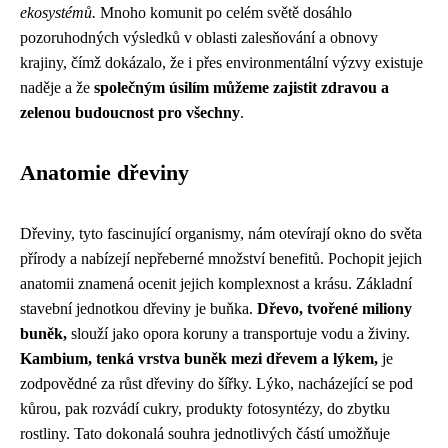
ekosystémů.
Mnoho komunit po celém světě dosáhlo
pozoruhodných výsledků v oblasti zalesňování a obnovy
krajiny, čímž dokázalo, že i přes environmentální výzvy existuje
naděje a že
společným úsilím můžeme zajistit zdravou a
zelenou budoucnost pro všechny
.
Anatomie dřeviny
Dřeviny, tyto fascinující organismy, nám otevírají okno do světa
přírody a nabízejí nepřeberné množství benefitů. Pochopit jejich
anatomii znamená ocenit jejich komplexnost a krásu. Základní
stavební jednotkou dřeviny je buňka.
Dřevo, tvořené miliony
buněk,
slouží jako opora koruny a transportuje vodu a živiny.
Kambium, tenká vrstva buněk mezi dřevem a lýkem,
je
zodpovědné za růst dřeviny do šířky. Lýko, nacházející se pod
kůrou, pak rozvádí cukry, produkty fotosyntézy, do zbytku
rostliny. Tato dokonalá souhra jednotlivých částí umožňuje