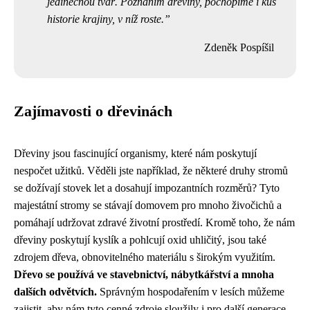
jedinečnou tvář. Poznáním dřeviny, pochopíme i kus
historie krajiny, v níž roste.
Zdeněk Pospíšil
Zajímavosti o dřevinách
Dřeviny jsou fascinující organismy, které nám poskytují
nespočet užitků. Věděli jste například, že některé druhy stromů
se dožívají stovek let a dosahují impozantních rozměrů? Tyto
majestátní stromy se stávají domovem pro mnoho živočichů a
pomáhají udržovat zdravé životní prostředí. Kromě toho, že nám
dřeviny poskytují kyslík a pohlcují oxid uhličitý, jsou také
zdrojem dřeva, obnovitelného materiálu s širokým využitím.
Dřevo se používá ve stavebnictví, nábytkářství a mnoha
dalších odvětvích.
Správným hospodařením v lesích můžeme
zajistit, aby nám tyto cenné zdroje sloužily i pro další generace.